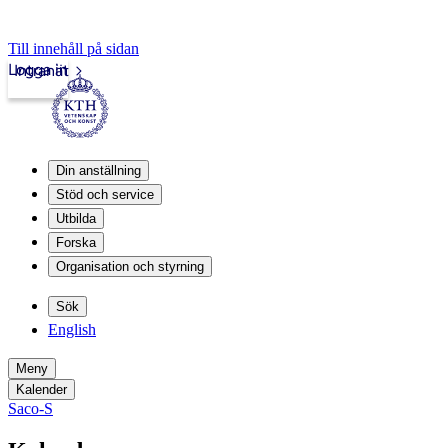
Till innehåll på sidan
Logga in
Intranät
Din anställning
Stöd och service
Utbilda
Forska
Organisation och styrning
Sök
English
Meny
Kalender
Saco-S