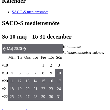
Kalender
SACO-S medlemsmöte
SACO-S medlemsmöte
Sö 10 maj - To 31 december
Kommande
Maj 2026
kalenderhändelser saknas.
Mån
Tis
Ons
Tor
Fre
Lör
Sön
v18
1
2
3
v19
4
5
6
7
8
9
10
v20
11
12
13
14
15
16
17
v21
18
19
20
21
22
23
24
v22
25
26
27
28
29
30
31