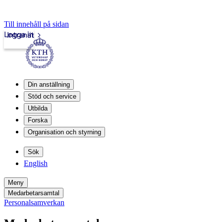
Till innehåll på sidan
Logga in
Intranät
Din anställning
Stöd och service
Utbilda
Forska
Organisation och styrning
Sök
English
Meny
Medarbetarsamtal
Personalsamverkan