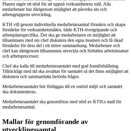
Planen utgör ett stöd för att uppnå verksamhetens mål. Alla
medarbetare har därigenom möjlighet att påverka sin och
arbetsgruppens utveckling.
KTH vill genom individuella medarbetarsamtal förankra och skapa
förståelse för verksamhetsmålen, både KTH-övergripande och
arbetsplatsspecifika. Det ska ge medarbetaren en möjlighet att
tillsammans med sin chef diskutera den egna insatsen och få ökad
förståelse för dess del i ett större sammanhang. Medarbetare och
chef kan därigenom tillsammans utveckla och förbättra arbetsinsatser
och arbetsprocesser.
Chef ska kalla till medarbetarsamtalet med god framförhållning.
Tillräckligt med tid ska avsättas för samtalet så det finns möjlighet att
diskutera och sammanfatta berörda frågor.
Medarbetarsamtalet bör förläggas till en ostörd miljö och samtalet
ska dokumenteras.
Medarbetarsamtalet ska genomföras med stöd av KTH:s mall för
medarbetarsamtal.
Mallar för genomförande av
utvecklingssamtal