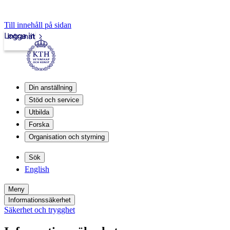
Till innehåll på sidan
Logga in
Intranät
Din anställning
Stöd och service
Utbilda
Forska
Organisation och styrning
Sök
English
Meny
Informationssäkerhet
Säkerhet och trygghet