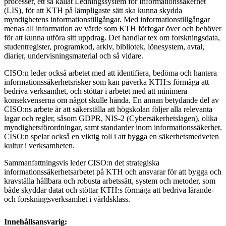
processer, ett så kallat Ledningssystem för Informationssäkerhet
(LIS), för att KTH på lämpligaste sätt ska kunna skydda
myndighetens informationstillgångar. Med informationstillgångar
menas all information av värde som KTH förfogar över och behöver
för att kunna utföra sitt uppdrag. Det handlar tex om forskningsdata,
studentregister, programkod, arkiv, bibliotek, lönesystem, avtal,
diarier, undervisningsmaterial och så vidare.
CISO:n leder också arbetet med att identifiera, bedöma och hantera
informationssäkerhetsrisker som kan påverka KTH:s förmåga att
bedriva verksamhet, och stöttar i arbetet med att minimera
konsekvenserna om något skulle hända. En annan betydande del av
CISO:ns arbete är att säkerställa att högskolan följer alla relevanta
lagar och regler, såsom GDPR, NIS-2 (Cybersäkerhetslagen), olika
myndighetsförordningar, samt standarder inom informationssäkerhet.
CISO:n spelar också en viktig roll i att bygga en säkerhetsmedveten
kultur i verksamheten.
Sammanfattningsvis leder CISO:n det strategiska
informationssäkerhetsarbetet på KTH och ansvarar för att bygga och
kravställa hållbara och robusta arbetssätt, system och metoder, som
både skyddar datat och stöttar KTH:s förmåga att bedriva lärande-
och forskningsverksamhet i världsklass.
Innehållsansvarig: