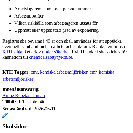
Arbetstagarens namn och personnummer
Arbetsuppgifter
Vilken riskkälla som arbetstagaren utsatts för
Uppmätt eller uppskattad grad av exponering.
Registret ska bevaras i 40 år och skall användas för att upptäcka
eventuellt samband mellan arbete och sjukdom. Blanketten finns i
KTH:s blankettarkiv under säkerhet
. Ifylld blankett ska skickas för
kännedom till
chemicalsafety@kth.se
.
KTH Taggar
:
cmr
kemiska arbetsmiljörisker
cmr
kemiska
arbetsmiljörisker
Innehållsansvarig:
Annie Rebekah Inman
Tillhör
: KTH Intranät
Senast ändrad
:
2026-06-11
Skolsidor