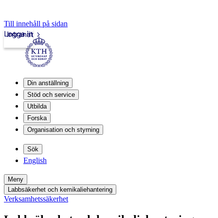
Till innehåll på sidan
Logga in
Intranät
Din anställning
Stöd och service
Utbilda
Forska
Organisation och styrning
Sök
English
Meny
Labbsäkerhet och kemikaliehantering
Verksamhetssäkerhet