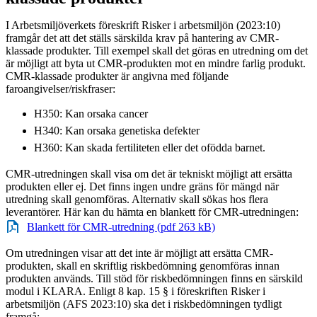
I Arbetsmiljöverkets föreskrift Risker i arbetsmiljön (2023:10)
framgår det att det ställs särskilda krav på hantering av CMR-
klassade produkter. Till exempel skall det göras en utredning om det
är möjligt att byta ut CMR-produkten mot en mindre farlig produkt.
CMR-klassade produkter är angivna med följande
faroangivelser/riskfraser:
H350: Kan orsaka cancer
H340: Kan orsaka genetiska defekter
H360: Kan skada fertiliteten eller det ofödda barnet.
CMR-utredningen skall visa om det är tekniskt möjligt att ersätta
produkten eller ej. Det finns ingen undre gräns för mängd när
utredning skall genomföras. Alternativ skall sökas hos flera
leverantörer. Här kan du hämta en blankett för CMR-utredningen:
Blankett för CMR-utredning (pdf 263 kB)
Om utredningen visar att det inte är möjligt att ersätta CMR-
produkten, skall en skriftlig riskbedömning genomföras innan
produkten används. Till stöd för riskbedömningen finns en särskild
modul i KLARA. Enligt 8 kap. 15 § i föreskriften Risker i
arbetsmiljön (AFS 2023:10) ska det i riskbedömningen tydligt
framgå: