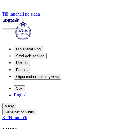
Till innehåll på sidan
Logga in
Intranät
Din anställning
Stöd och service
Utbilda
Forska
Organisation och styrning
Sök
English
Meny
Säkerhet och kris
KTH Intranät