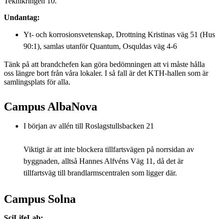
Teknikringen 10.
Undantag:
Yt- och korrosionsvetenskap, Drottning Kristinas väg 51 (Hus
90:1), samlas utanför Quantum, Osquldas väg 4-6
Tänk på att brandchefen kan göra bedömningen att vi måste hålla
oss längre bort från våra lokaler. I så fall är det KTH-hallen som är
samlingsplats för alla.
Campus AlbaNova
I början av allén till Roslagstullsbacken 21
Viktigt är att inte blockera tillfartsvägen på norrsidan av
byggnaden, alltså Hannes Alfvéns Väg 11, då det är
tillfartsväg till brandlarmscentralen som ligger där.
Campus Solna
SciLifeLab: