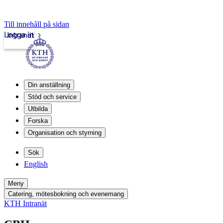
Till innehåll på sidan
Logga in
Intranät
Din anställning
Stöd och service
Utbilda
Forska
Organisation och styrning
Sök
English
Meny
Catering, mötesbokning och evenemang
KTH Intranät