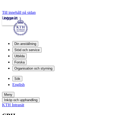
Till innehåll på sidan
Logga in
Intranät
Din anställning
Stöd och service
Utbilda
Forska
Organisation och styrning
Sök
English
Meny
Inköp och upphandling
KTH Intranät