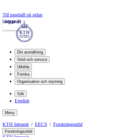
Till innehåll på sidan
Logga in
Intranät
Din anställning
Stöd och service
Utbilda
Forska
Organisation och styrning
Sök
English
Meny
KTH Intranät
EECS
Forskningsstöd
Forskningsstöd