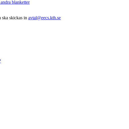
andra blanketter
n ska skickas in
avtal@eecs.kth.se
?