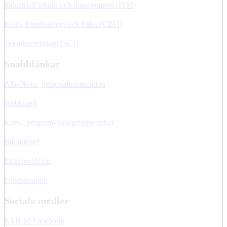
Industriell teknik och management (ITM)
Kemi, bioteknologi och hälsa (CBH)
Teknikvetenskap (SCI)
Snabblänkar
AlbaNova, personalinformation
Webbmejl
Kurs-, program- och gruppwebbar
Biblioteket
Externwebben
I nödsituation
Sociala medier
KTH på Facebook