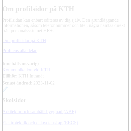
Om profilsidor på KTH
Profilsidan kan enbart editeras av dig själv. Den grundläggande
informationen, såsom telefonnummer och titel, några hämtas direkt
från personalsystemet HR+.
Om profilsidor på KTH
Profilens alla delar
Innehållsansvarig:
Kommunikation vid KTH
Tillhör
: KTH Intranät
Senast ändrad
:
2023-11-02
Skolsidor
Arkitektur och samhällsbyggnad (ABE)
Elektroteknik och datavetenskap (EECS)