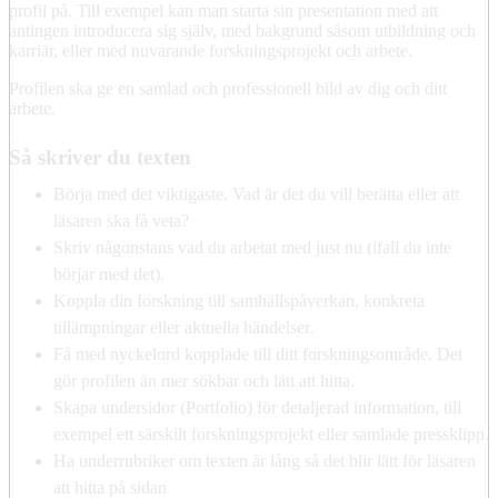
profil på. Till exempel kan man starta sin presentation med att
antingen introducera sig själv, med bakgrund såsom utbildning och
karriär, eller med nuvarande forskningsprojekt och arbete.
Profilen ska ge en samlad och professionell bild av dig och ditt
arbete.
Så skriver du texten
Börja med det viktigaste. Vad är det du vill berätta eller att
läsaren ska få veta?
Skriv någonstans vad du arbetat med just nu (ifall du inte
börjar med det).
Koppla din forskning till samhällspåverkan, konkreta
tillämpningar eller aktuella händelser.
Få med nyckelord kopplade till ditt forskningsområde. Det
gör profilen än mer sökbar och lätt att hitta.
Skapa undersidor (Portfolio) för detaljerad information, till
exempel ett särskilt forskningsprojekt eller samlade pressklipp.
Ha underrubriker om texten är lång så det blir lätt för läsaren
att hitta på sidan