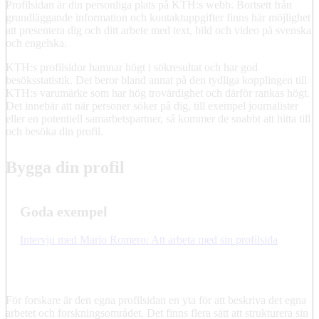
Profilsidan är din personliga plats på KTH:s webb. Bortsett från
grundläggande information och kontaktuppgifter finns här möjlighet
att presentera dig och ditt arbete med text, bild och video på svenska
och engelska.
KTH:s profilsidor hamnar högt i sökresultat och har god
besöksstatistik. Det beror bland annat på den tydliga kopplingen till
KTH:s varumärke som har hög trovärdighet och därför rankas högt.
Det innebär att när personer söker på dig, till exempel journalister
eller en potentiell samarbetspartner, så kommer de snabbt att hitta till
och besöka din profil.
Bygga din profil
Goda exempel
Intervju med Mario Romero: Att arbeta med sin profilsida
För forskare är den egna profilsidan en yta för att beskriva det egna
arbetet och forskningsområdet. Det finns flera sätt att strukturera sin