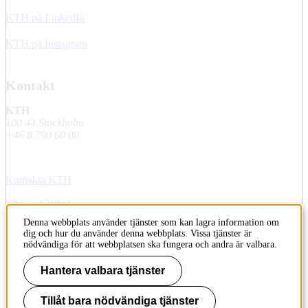
KTH på LinkedIn
KTH på Instagram
Kontakt
KTH
100 44 Stockholm
+46 8 790 60 00
Kontakta KTH
Jobba på KTH
Denna webbplats använder tjänster som kan lagra information om
Press och media
dig och hur du använder denna webbplats. Vissa tjänster är
nödvändiga för att webbplatsen ska fungera och andra är valbara.
Faktura och betalning KTH
Hantera valbara tjänster
Om KTH:s webbplatser
Tillåt bara nödvändiga tjänster