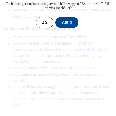
Länk till avdelningens- institutionens webb.
Du har tidigare nekat visning av innehåll av typen "
Extern media
". Vill
du visa innehållet?
Tänka på att de som läser kanske inte har förkunskap om dig
eller ditt ämnesområde.
Ja
Alltid
Nyttja profilsidans alla funktioner
Ha en uppdaterad och professionell profilbild.
Aktivera forskar-ID på andra platser, till exempel
ResearchGate och
Researcher & Contributor ID (ORCID)
.
De som inte finns inlagda automatiskt kan du själv lägga in
som länk till höger om texten.
Aktivera funktionerna för kurser och publikationer.
Om möjligt, arbeta med textfälten för både svenska och
engelska.
Om du vill korrigera uppgifter på din profilsida som du inte
kan ändra själv, till exempel titel eller telefonnummer,
kontakta HR-enheten på din skola som kan ändra detta i
HR+.