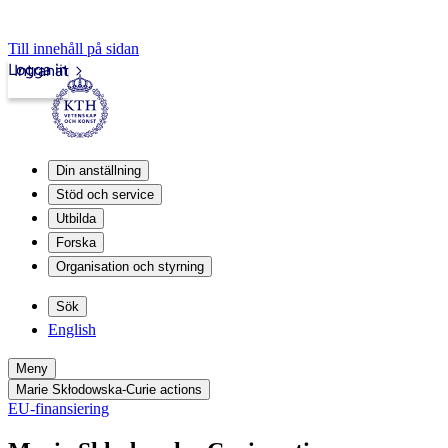
Till innehåll på sidan
Logga in
Intranät
Din anställning
Stöd och service
Utbilda
Forska
Organisation och styrning
Sök
English
Meny
Marie Skłodowska-Curie actions
EU-finansiering