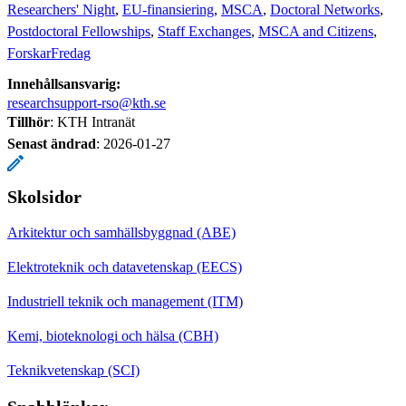
Researchers' Night
EU-finansiering
MSCA
Doctoral Networks
Postdoctoral Fellowships
Staff Exchanges
MSCA and Citizens
ForskarFredag
Innehållsansvarig:
researchsupport-rso@kth.se
Tillhör
: KTH Intranät
Senast ändrad
:
2026-01-27
Skolsidor
Arkitektur och samhällsbyggnad (ABE)
Elektroteknik och datavetenskap (EECS)
Industriell teknik och management (ITM)
Kemi, bioteknologi och hälsa (CBH)
Teknikvetenskap (SCI)