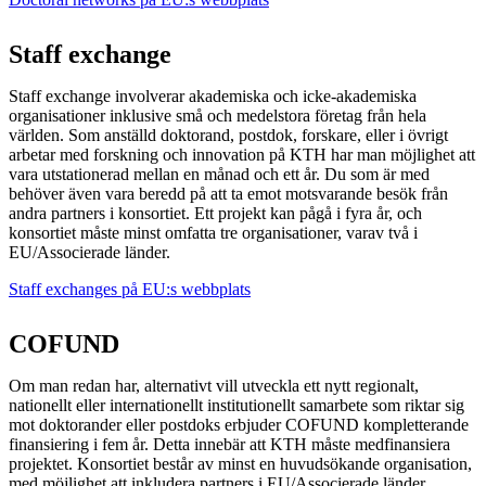
Staff exchange
Staff exchange involverar akademiska och icke-akademiska
organisationer inklusive små och medelstora företag från hela
världen. Som anställd doktorand, postdok, forskare, eller i övrigt
arbetar med forskning och innovation på KTH har man möjlighet att
vara utstationerad mellan en månad och ett år. Du som är med
behöver även vara beredd på att ta emot motsvarande besök från
andra partners i konsortiet. Ett projekt kan pågå i fyra år, och
konsortiet måste minst omfatta tre organisationer, varav två i
EU/Associerade länder.
Staff exchanges på EU:s webbplats
​​​​​​​
COFUND
Om man redan har, alternativt vill utveckla ett nytt regionalt,
nationellt eller internationellt institutionellt samarbete som riktar sig
mot doktorander eller postdoks erbjuder COFUND kompletterande
finansiering i fem år. Detta innebär att KTH måste medfinansiera
projektet. Konsortiet består av minst en huvudsökande organisation,
med möjlighet att inkludera partners i EU/Associerade länder