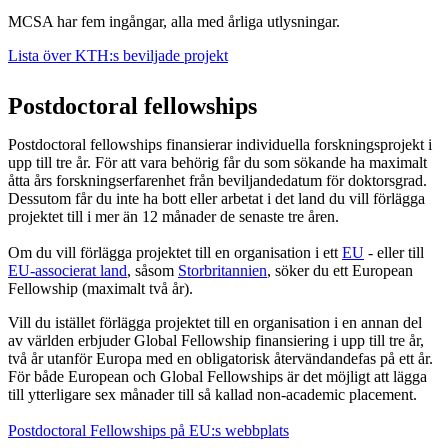
MCSA har fem ingångar, alla med årliga utlysningar.
Lista över KTH:s beviljade projekt
Postdoctoral fellowships
Postdoctoral fellowships finansierar individuella forskningsprojekt i
upp till tre år. För att vara behörig får du som sökande ha maximalt
åtta års forskningserfarenhet från beviljandedatum för doktorsgrad.
Dessutom får du inte ha bott eller arbetat i det land du vill förlägga
projektet till i mer än 12 månader de senaste tre åren.
Om du vill förlägga projektet till en organisation i ett
EU
- eller till
EU-associerat land
, såsom
Storbritannien
, söker du ett European
Fellowship (maximalt två år).
Vill du istället förlägga projektet till en organisation i en annan del
av världen erbjuder Global Fellowship finansiering i upp till tre år,
två år utanför Europa med en obligatorisk återvändandefas på ett år.
För både European och Global Fellowships är det möjligt att lägga
till ytterligare sex månader till så kallad non-academic placement.
​​​​​​​Postdoctoral Fellowships på EU:s webbplats
​​​​​​​