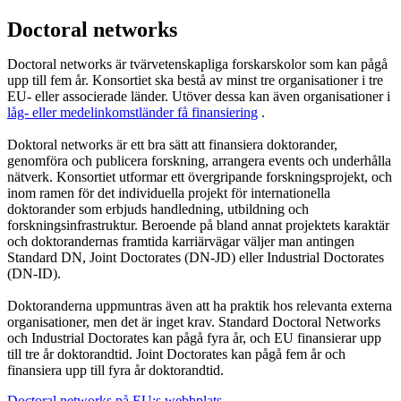
Doctoral networks
Doctoral networks är tvärvetenskapliga forskarskolor som kan pågå
upp till fem år. Konsortiet ska bestå av minst tre organisationer i tre
EU- eller associerade länder. Utöver dessa kan även organisationer i
låg- eller medelinkomstländer få finansiering
​​​​​​​.
Doktoral networks är ett bra sätt att finansiera doktorander,
genomföra och publicera forskning, arrangera events och underhålla
nätverk. Konsortiet utformar ett övergripande forskningsprojekt, och
inom ramen för det individuella projekt för internationella
doktorander som erbjuds handledning, utbildning och
forskningsinfrastruktur. Beroende på bland annat projektets karaktär
och doktorandernas framtida karriärvägar väljer man antingen
Standard DN, Joint Doctorates (DN-JD) eller Industrial Doctorates
(DN-ID).
Doktoranderna uppmuntras även att ha praktik hos relevanta externa
organisationer, men det är inget krav. Standard Doctoral Networks
och Industrial Doctorates kan pågå fyra år, och EU finansierar upp
till tre år doktorandtid. Joint Doctorates kan pågå fem år och
finansiera upp till fyra år doktorandtid.
​​​​​​​Doctoral networks på EU:s webbplats
​​​​​​​