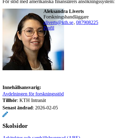
För stöd med amerikanska finansiärers ansökningssystem:
Aleksandra Liverts
forskningshandläggare
aliverts@kth.se
,
08790
8225
Profil
Innehållsansvarig:
Avdelningen för forskningsstöd
Tillhör
: KTH Intranät
Senast ändrad
:
2026-02-05
Skolsidor
Arkitektur och samhällsbyggnad (ABE)