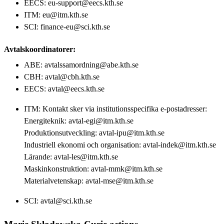
EECS: eu-support@eecs.kth.se
ITM: eu@itm.kth.se
SCI: finance-eu@sci.kth.se
Avtalskoordinatorer:
ABE: avtalssamordning@abe.kth.se
CBH: avtal@cbh.kth.se
EECS: avtal@eecs.kth.se
ITM: Kontakt sker via institutionsspecifika e-postadresser:
Energiteknik: avtal-egi@itm.kth.se
Produktionsutveckling: avtal-ipu@itm.kth.se
Industriell ekonomi och organisation: avtal-indek@itm.kth.se
Lärande: avtal-les@itm.kth.se
Maskinkonstruktion: avtal-mmk@itm.kth.se
Materialvetenskap: avtal-mse@itm.kth.se
SCI: avtal@sci.kth.se