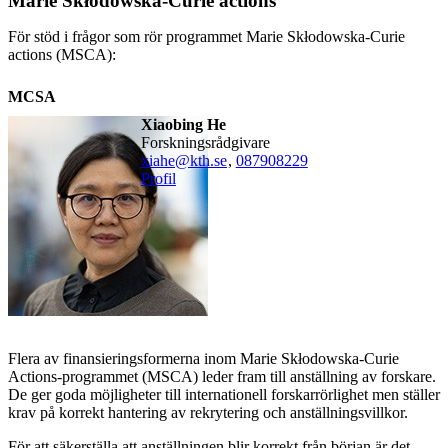
Marie Skłodowska-Curie actions
För stöd i frågor som rör programmet Marie Skłodowska-Curie
actions (MSCA):
MCSA
Xiaobing He
forskningsrådgivare
xiahe@kth.se
,
08790
8229
Profil
Flera av finansieringsformerna inom Marie Skłodowska-Curie
Actions-programmet (MSCA) leder fram till anställning av forskare.
De ger goda möjligheter till internationell forskarrörlighet men ställer
krav på korrekt hantering av rekrytering och anställningsvillkor.
För att säkerställa att anställningen blir korrekt från början är det