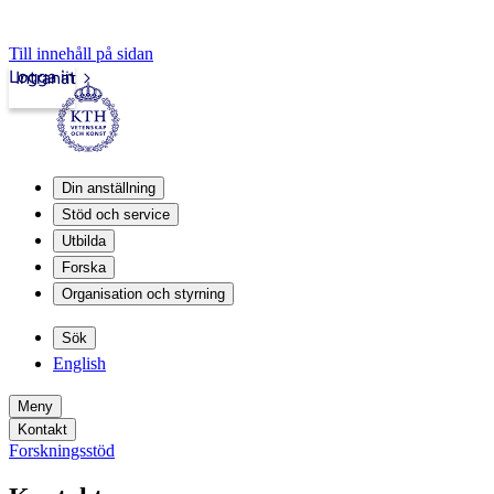
Till innehåll på sidan
Logga in
Intranät
Din anställning
Stöd och service
Utbilda
Forska
Organisation och styrning
Sök
English
Meny
Kontakt
Forskningsstöd