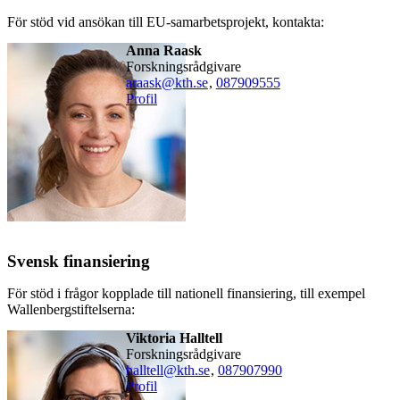
För stöd vid ansökan till EU-samarbetsprojekt, kontakta:
Anna Raask
forskningsrådgivare
araask@kth.se
,
08790
9555
Profil
Svensk finansiering
För stöd i frågor kopplade till nationell finansiering, till exempel
Wallenbergstiftelserna:
Viktoria Halltell
forskningsrådgivare
halltell@kth.se
,
08790
7990
Profil