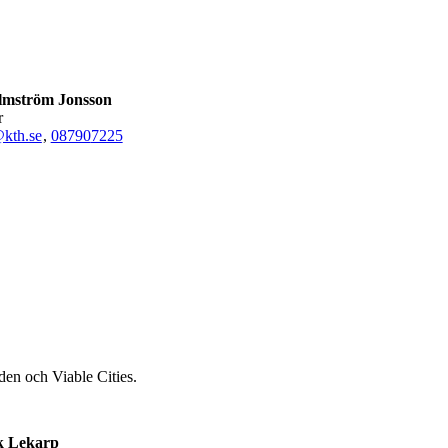
mström Jonsson
r
kth.se
,
08790
7225
den och Viable Cities.
k Lekarp