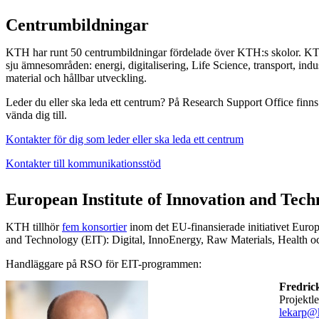
Centrumbildningar
KTH har runt 50 centrumbildningar fördelade över KTH:s skolor. KTH
sju ämnesområden: energi, digitalisering, Life Science, transport, indus
material och hållbar utveckling.
Leder du eller ska leda ett centrum? På Research Support Office finns
vända dig till.
Kontakter för dig som leder eller ska leda ett centrum
Kontakter till kommunikationsstöd
European Institute of Innovation and Tech
KTH tillhör
fem konsortier
inom det EU-finansierade initiativet Europ
and Technology (EIT): Digital, InnoEnergy, Raw Materials, Health o
Handläggare på RSO för EIT-programmen:
Fredric
projektl
lekarp@k