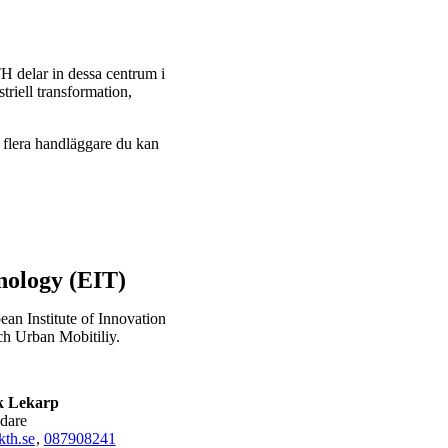
 delar in dessa centrum i
triell transformation,
 flera handläggare du kan
nology (EIT)
ean Institute of Innovation
ch Urban Mobitiliy.
k Lekarp
edare
th.se
,
08790
8241