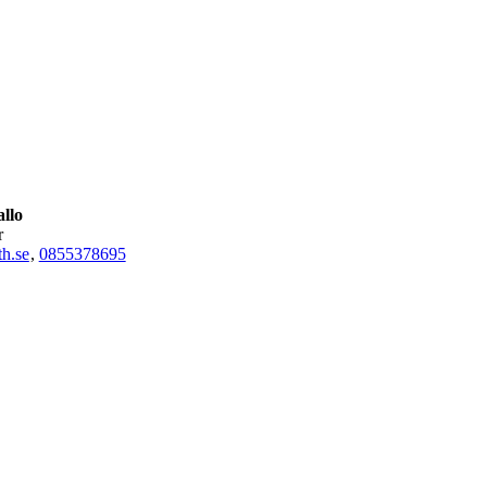
llo
r
h.se
,
0855378695