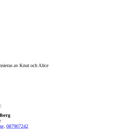
nsieras av Knut och Alice
:
lberg
r
se
,
08790
7242