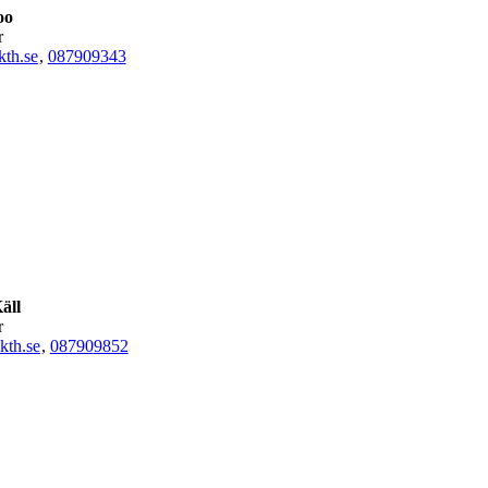
oo
r
th.se
,
08790
9343
äll
r
kth.se
,
08790
9852