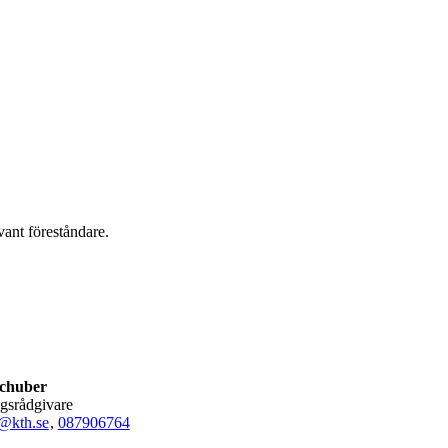
vant föreståndare.
chuber
ngsrådgivare
@kth.se
,
08790
6764