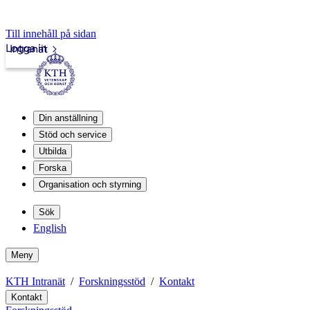
Till innehåll på sidan
Logga in
Intranät
Din anställning
Stöd och service
Utbilda
Forska
Organisation och styrning
Sök
English
Meny
KTH Intranät
Forskningsstöd
Kontakt
Kontakt