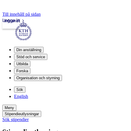
Till innehåll på sidan
Logga in
Intranät
Din anställning
Stöd och service
Utbilda
Forska
Organisation och styrning
Sök
English
Meny
Stipendieutlysningar
Sök stipendier