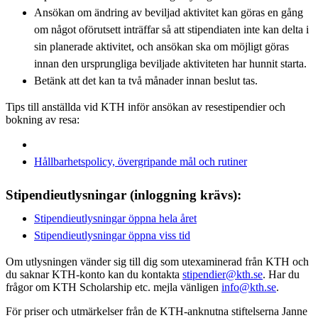
Ansökan om ändring av beviljad aktivitet kan göras en gång
om något oförutsett inträffar så att stipendiaten inte kan delta i
sin planerade aktivitet, och ansökan ska om möjligt göras
innan den ursprungliga beviljade aktiviteten har hunnit starta.
Betänk att det kan ta två månader innan beslut tas.
Tips till anställda vid KTH inför ansökan av resestipendier och
bokning av resa:
Hållbarhetspolicy, övergripande mål och rutiner
Stipendieutlysningar (inloggning krävs):
Stipendieutlysningar öppna hela året
Stipendieutlysningar öppna viss tid
Om utlysningen vänder sig till dig som utexaminerad från KTH och
du saknar KTH-konto kan du kontakta
stipendier@kth.se
. Har du
frågor om KTH Scholarship etc. mejla vänligen
info@kth.se
.
För priser och utmärkelser från de KTH-anknutna stiftelserna Janne