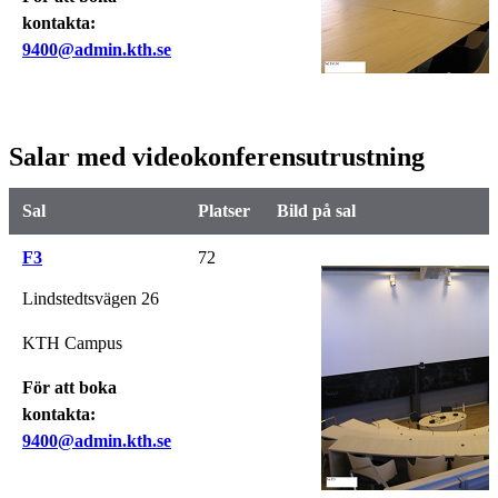
kontakta:
9400@admin.kth.se
Salar med videokonferensutrustning
Sal
Platser
Bild på sal
F3
72
Lindstedtsvägen 26
KTH Campus
För att boka
kontakta:
9400@admin.kth.se