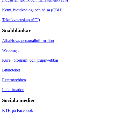
Industriell teknik och management (ITM)
Kemi, bioteknologi och hälsa (CBH)
Teknikvetenskap (SCI)
Snabblänkar
AlbaNova, personalinformation
Webbmejl
Kurs-, program- och gruppwebbar
Biblioteket
Externwebben
I nödsituation
Sociala medier
KTH på Facebook