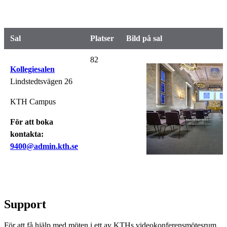
Sal
Platser
Bild på sal
82
Kollegiesalen
Lindstedtsvägen 26
KTH Campus
För att boka
kontakta:
9400@admin.kth.se
Support
För att få hjälp med möten i ett av KTHs videokonferensmötesrum