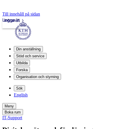
Till innehåll på sidan
Logga in
Intranät
Din anställning
Stöd och service
Utbilda
Forska
Organisation och styrning
Sök
English
Meny
Boka rum
IT-Support