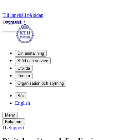
Till innehåll på sidan
Logga in
Intranät
Din anställning
Stöd och service
Utbilda
Forska
Organisation och styrning
Sök
English
Meny
Boka rum
IT-Support