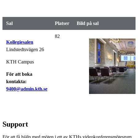
Sal
Platser
Bild på sal
82
Kollegiesalen
Lindstedtsvägen 26
KTH Campus
För att boka
kontakta:
9400@admin.kth.se
Support
För att få hjälp med möten i ett av KTHs videokonferensmötesrum