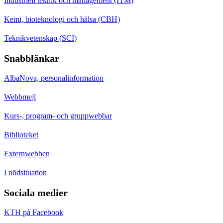
Industriell teknik och management (ITM)
Kemi, bioteknologi och hälsa (CBH)
Teknikvetenskap (SCI)
Snabblänkar
AlbaNova, personalinformation
Webbmejl
Kurs-, program- och gruppwebbar
Biblioteket
Externwebben
I nödsituation
Sociala medier
KTH på Facebook