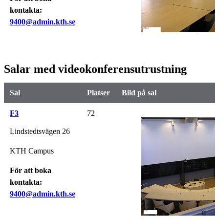
kontakta:
9400@admin.kth.se
Salar med videokonferensutrustning
Sal
Platser
Bild på sal
F3
72
Lindstedtsvägen 26
KTH Campus
För att boka
kontakta:
9400@admin.kth.se