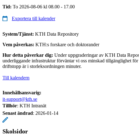
Tid:
To 2026-08-06 kl 08.00 - 17.00
Exportera till kalender
System/Tjänst:
KTH Data Repository
Vem påverkas:
KTH:s forskare och doktorander
Hur detta påverkar dig:
Under uppgraderingar av KTH Data Reposi
underliggande infrastruktur förväntar vi oss minskad tillgänglighet för
driftstopp är i storleksordningen minuter.
Till kalendern
Innehållsansvarig:
it-support@kth.se
Tillhör
: KTH Intranät
Senast ändrad
:
2026-01-14
Skolsidor