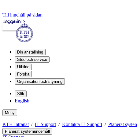
Till innehåll på sidan
Logga in
Intranät
Din anställning
Stöd och service
Utbilda
Forska
Organisation och styrning
Sök
English
Meny
KTH Intranät
IT-Support
Kontakta IT-Support
Planerat syste
Planerat systemunderhåll