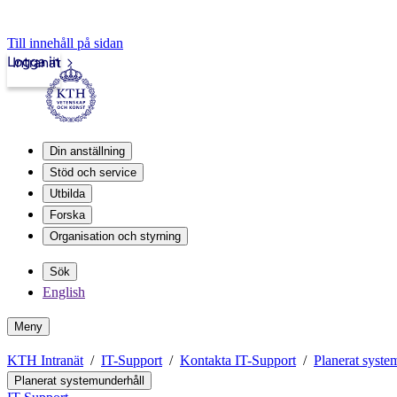
Till innehåll på sidan
Logga in
Intranät
Din anställning
Stöd och service
Utbilda
Forska
Organisation och styrning
Sök
English
Meny
KTH Intranät
IT-Support
Kontakta IT-Support
Planerat syste
Planerat systemunderhåll