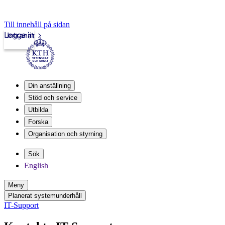
Till innehåll på sidan
Logga in
Intranät
Din anställning
Stöd och service
Utbilda
Forska
Organisation och styrning
Sök
English
Meny
Planerat systemunderhåll
IT-Support