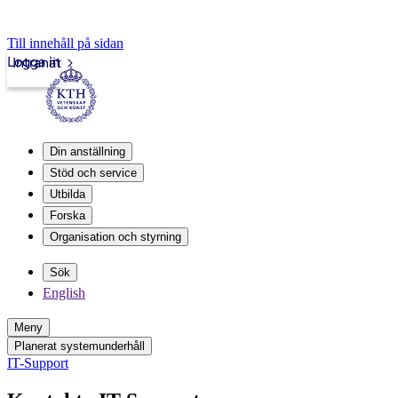
Till innehåll på sidan
Logga in
Intranät
Din anställning
Stöd och service
Utbilda
Forska
Organisation och styrning
Sök
English
Meny
Planerat systemunderhåll
IT-Support