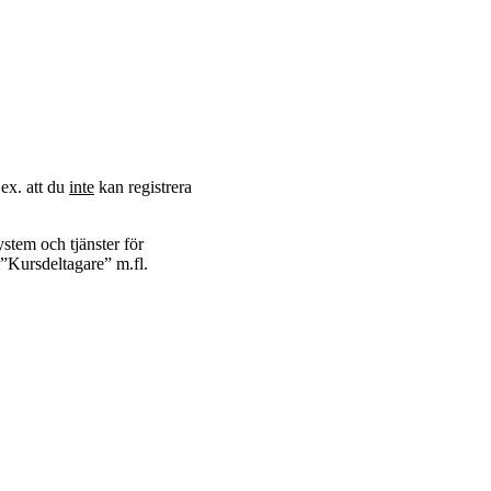
.ex. att du
inte
kan registrera
ystem och tjänster för
n ”Kursdeltagare” m.fl.