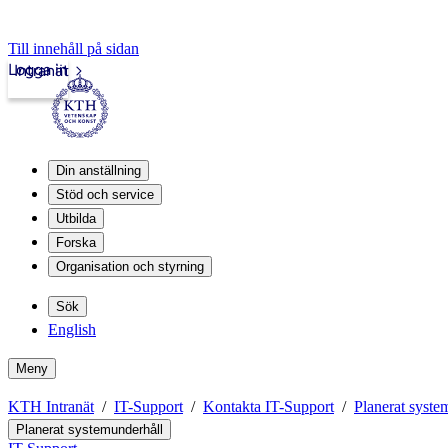
Till innehåll på sidan
Logga in
Intranät
Din anställning
Stöd och service
Utbilda
Forska
Organisation och styrning
Sök
English
Meny
KTH Intranät
IT-Support
Kontakta IT-Support
Planerat syste
Planerat systemunderhåll