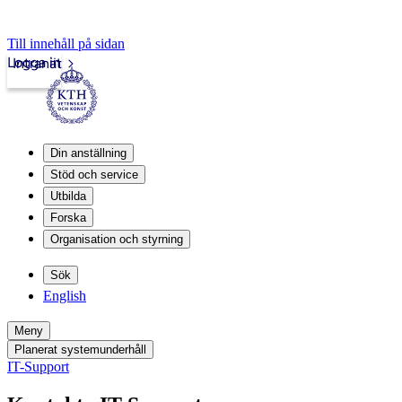
Till innehåll på sidan
Logga in
Intranät
Din anställning
Stöd och service
Utbilda
Forska
Organisation och styrning
Sök
English
Meny
Planerat systemunderhåll
IT-Support