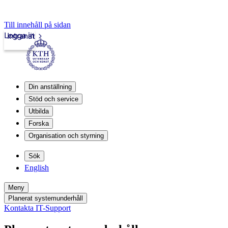
Till innehåll på sidan
Logga in
Intranät
Din anställning
Stöd och service
Utbilda
Forska
Organisation och styrning
Sök
English
Meny
Planerat systemunderhåll
Kontakta IT-Support