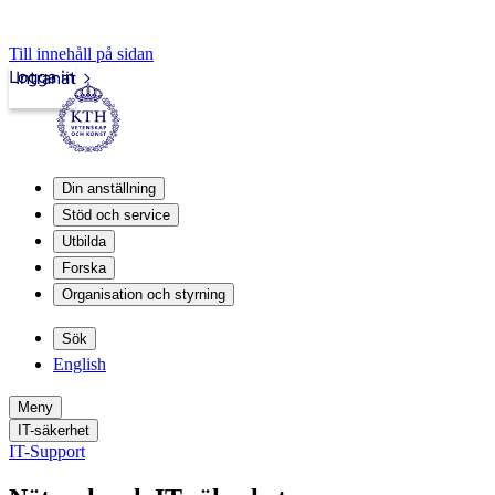
Till innehåll på sidan
Logga in
Intranät
Din anställning
Stöd och service
Utbilda
Forska
Organisation och styrning
Sök
English
Meny
IT-säkerhet
IT-Support