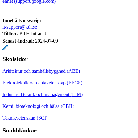
enhet (support.google.com)
Innehållsansvarig:
it-support@kth.se
Tillhör
: KTH Intranät
Senast ändrad
:
2024-07-09
Skolsidor
Arkitektur och samhällsbyggnad (ABE)
Elektroteknik och datavetenskap (EECS)
Industriell teknik och management (ITM)
Kemi, bioteknologi och hälsa (CBH)
Teknikvetenskap (SCI)
Snabblänkar