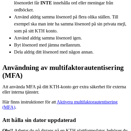
lösenordet får
INTE
innehålla ord eller meningar från
ordböcker.
Använd aldrig samma lösenord på flera olika ställen. Till
exempel ska man inte ha samma lösenord på sin privata mejl,
som på sitt KTH konto.
Använd aldrig samma lösenord igen.
Byt lösenord med jämna mellanrum.
Dela aldrig ditt lösenord med någon annan.
Användning av multifaktorautentisering
(MFA)
Att använda MFA på ditt KTH-konto ger extra säkerhet för externa
eller interna tjänster.
Här finns instruktioner för att
Aktivera multifaktorautentisering
(MFA)
.
Att hålla sin dator uppdaterad
Obs!!
Arbetar du på distans på en KTH plattformsdator, behöver du