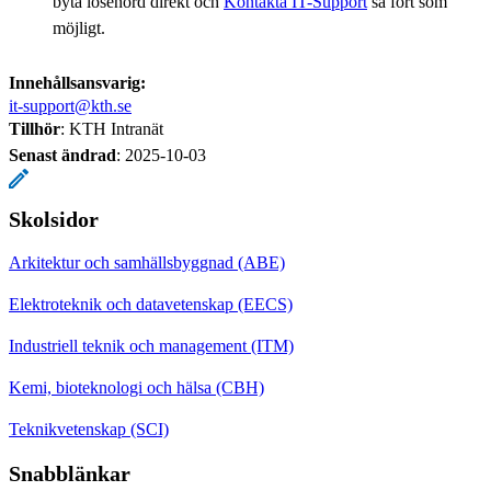
byta lösenord direkt och
Kontakta IT-Support
så fort som
möjligt.
Innehållsansvarig:
it-support@kth.se
Tillhör
: KTH Intranät
Senast ändrad
:
2025-10-03
Skolsidor
Arkitektur och samhällsbyggnad (ABE)
Elektroteknik och datavetenskap (EECS)
Industriell teknik och management (ITM)
Kemi, bioteknologi och hälsa (CBH)
Teknikvetenskap (SCI)
Snabblänkar