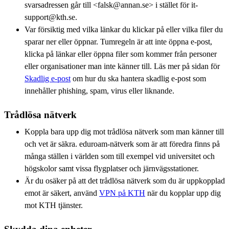
svarsadressen går till <falsk@annan.se> i stället för it-
support@kth.se.
Var försiktig med vilka länkar du klickar på eller vilka filer du
sparar ner eller öppnar. Tumregeln är att inte öppna e-post,
klicka på länkar eller öppna filer som kommer från personer
eller organisationer man inte känner till. Läs mer på sidan för
Skadlig e-post
om hur du ska hantera skadlig e-post som
innehåller phishing, spam, virus eller liknande.
Trådlösa nätverk
Koppla bara upp dig mot trådlösa nätverk som man känner till
och vet är säkra. eduroam-nätverk som är att föredra finns på
många ställen i världen som till exempel vid universitet och
högskolor samt vissa flygplatser och järnvägsstationer.
Är du osäker på att det trådlösa nätverk som du är uppkopplad
emot är säkert, använd
VPN på KTH
när du kopplar upp dig
mot KTH tjänster.