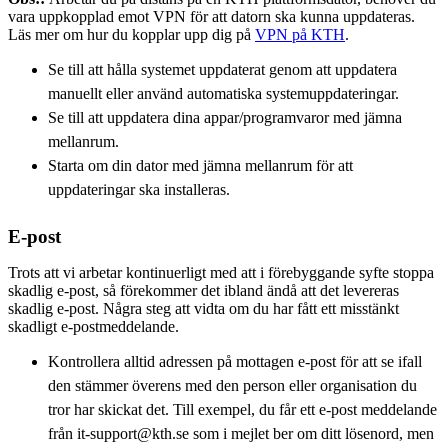
vara uppkopplad emot VPN för att datorn ska kunna uppdateras.
Läs mer om hur du kopplar upp dig på
VPN på KTH
.
Se till att hålla systemet uppdaterat genom att uppdatera
manuellt eller använd automatiska systemuppdateringar.
Se till att uppdatera dina appar/programvaror med jämna
mellanrum.
Starta om din dator med jämna mellanrum för att
uppdateringar ska installeras.
E-post
Trots att vi arbetar kontinuerligt med att i förebyggande syfte stoppa
skadlig e-post, så förekommer det ibland ändå att det levereras
skadlig e-post. Några steg att vidta om du har fått ett misstänkt
skadligt e-postmeddelande.
Kontrollera alltid adressen på mottagen e-post för att se ifall
den stämmer överens med den person eller organisation du
tror har skickat det. Till exempel, du får ett e-post meddelande
från it-support@kth.se som i mejlet ber om ditt lösenord, men