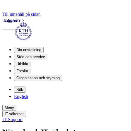
Till innehåll på sidan
Logga in
Intranät
Din anställning
Stöd och service
Utbilda
Forska
Organisation och styrning
Sök
English
Meny
IT-säkerhet
IT-Support