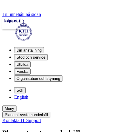
Till innehåll på sidan
Logga in
Intranät
Din anställning
Stöd och service
Utbilda
Forska
Organisation och styrning
Sök
English
Meny
Planerat systemunderhåll
Kontakta IT-Support