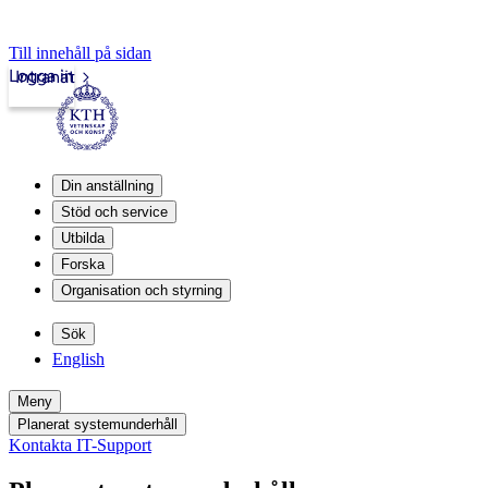
Till innehåll på sidan
Logga in
Intranät
Din anställning
Stöd och service
Utbilda
Forska
Organisation och styrning
Sök
English
Meny
Planerat systemunderhåll
Kontakta IT-Support