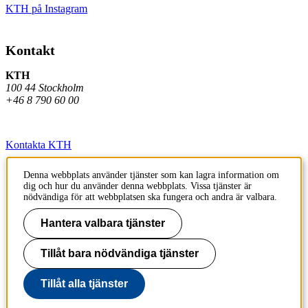
KTH på Instagram
Kontakt
KTH
100 44 Stockholm
+46 8 790 60 00
Kontakta KTH
Jobba på KTH
Denna webbplats använder tjänster som kan lagra information om
dig och hur du använder denna webbplats. Vissa tjänster är
Press och media
nödvändiga för att webbplatsen ska fungera och andra är valbara.
Faktura och betalning KTH
Hantera valbara tjänster
Om KTH:s webbplatser
Tillåt bara nödvändiga tjänster
Tillgänglighetsredogörelse
Tillåt alla tjänster