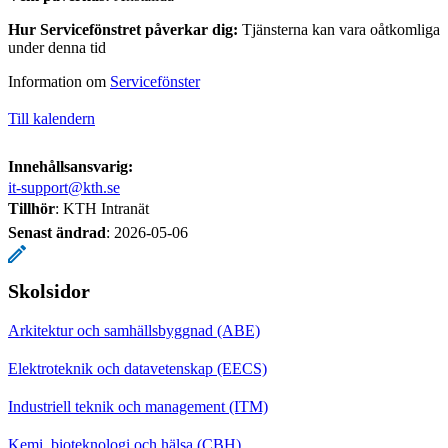
Hur Servicefönstret påverkar dig:
Tjänsterna kan vara oåtkomliga
under denna tid
Information om
Servicefönster
Till kalendern
Innehållsansvarig:
it-support@kth.se
Tillhör
: KTH Intranät
Senast ändrad
:
2026-05-06
Skolsidor
Arkitektur och samhällsbyggnad (ABE)
Elektroteknik och datavetenskap (EECS)
Industriell teknik och management (ITM)
Kemi, bioteknologi och hälsa (CBH)