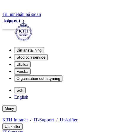
Till innehåll på sidan
Logga in
Intranät
Din anställning
Stöd och service
Utbilda
Forska
Organisation och styrning
Sök
English
Meny
KTH Intranät
IT-Support
Utskrifter
Utskrifter