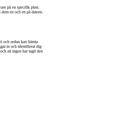
vare på en specifik plats.
ra dem en och en på datorn.
rkö och sedan kan hämta
ggat in och identifierat dig
 och att ingen har tagit den