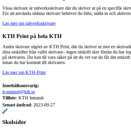
Vissa skrivare är nätverksskrivare där du skriver ut på en specifik skri
För att använda sådana skrivare behöver du hitta, ställa in och aktive
Läs mer om nätverksskrivare
KTH Print på hela KTH
Andra skrivare utgörs av KTH Print, där du skriver ut mot en skriva
dina utskrifter från valfri skrivare– ingen utskrift sker förrän du har lo
på skrivaren. Du kan då vara säker på att du vet var du får din utskrift
innan du har kommit till skrivaren.
Läs mer om KTH-Print
Innehållsansvarig:
it-support@kth.se
Tillhör
: KTH Intranät
Senast ändrad
:
2023-09-27
Skolsidor