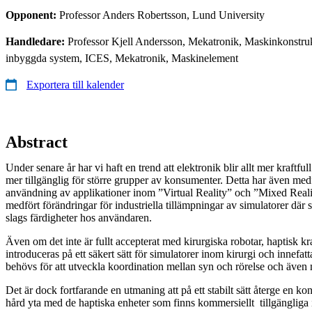
Opponent:
Professor Anders Robertsson, Lund University
Handledare:
Professor Kjell Andersson, Mekatronik, Maskinkonstru
inbyggda system, ICES, Mekatronik, Maskinelement
Exportera till kalender
Abstract
Under senare år har vi haft en trend att elektronik blir allt mer kraftfu
mer tillgänglig för större grupper av konsumenter. Detta har även medf
användning av applikationer inom ”Virtual Reality” och ”Mixed Reali
medfört förändringar för industriella tillämpningar av simulatorer där sy
slags färdigheter hos användaren.
Även om det inte är fullt accepterat med kirurgiska robotar, haptisk k
introduceras på ett säkert sätt för simulatorer inom kirurgi och innefa
behövs för att utveckla koordination mellan syn och rörelse och även 
Det är dock fortfarande en utmaning att på ett stabilt sätt återge en k
hård yta med de haptiska enheter som finns kommersiellt tillgängliga 