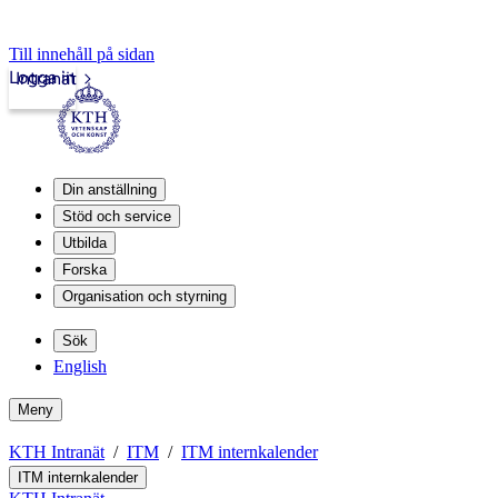
Till innehåll på sidan
Logga in
Intranät
Din anställning
Stöd och service
Utbilda
Forska
Organisation och styrning
Sök
English
Meny
KTH Intranät
ITM
ITM internkalender
ITM internkalender