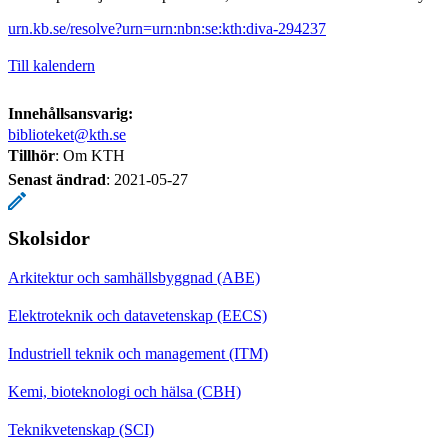
urn.kb.se/resolve?urn=urn:nbn:se:kth:diva-294237
Till kalendern
Innehållsansvarig:
biblioteket@kth.se
Tillhör
: Om KTH
Senast ändrad
:
2021-05-27
Skolsidor
Arkitektur och samhällsbyggnad (ABE)
Elektroteknik och datavetenskap (EECS)
Industriell teknik och management (ITM)
Kemi, bioteknologi och hälsa (CBH)
Teknikvetenskap (SCI)