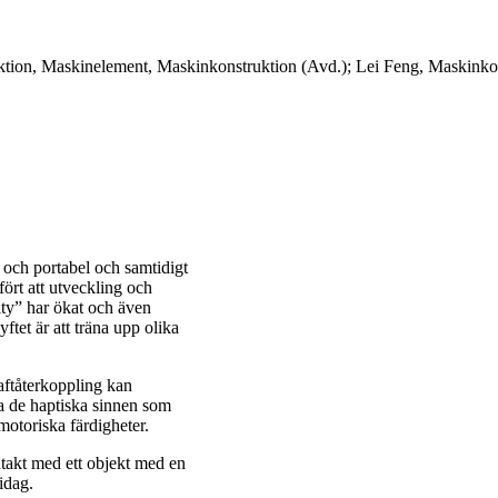
ktion, Maskinelement, Maskinkonstruktion (Avd.); Lei Feng, Maskink
ll och portabel och samtidigt
ört att utveckling och
ty” har ökat och även
ftet är att träna upp olika
raftåterkoppling kan
tta de haptiska sinnen som
motoriska färdigheter.
ontakt med ett objekt med en
idag.