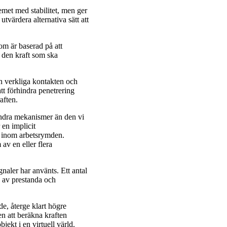
emet med stabilitet, men ger
utvärdera alternativa sätt att
om är baserad på att
r den kraft som ska
den verkliga kontakten och
att förhindra penetrering
aften.
andra mekanismer än den vi
 en implicit
er inom arbetsrymden.
av en eller flera
gnaler har använts. Ett antal
g av prestanda och
de, återge klart högre
en att beräkna kraften
jekt i en virtuell värld.