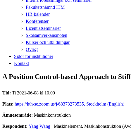
Interna föreläsningar och seminarier
Fakultetsnämnd ITM
HR-kalender
Konferenser
Licentiatseminarier
Skolsamverkansmöten
Kurser och utbildningar
Övrigt
Sidor för institutioner
Kontakt
A Position Control-based Approach to Stif
Tid:
Ti 2021-06-08 kl 10.00
Plats:
https://kth-se.zoom.us/j/68373273535, Stockholm (English)
Ämnesområde:
Maskinkonstruktion
Respondent:
Yang Wang
, Maskinelement, Maskinkonstruktion (Avd