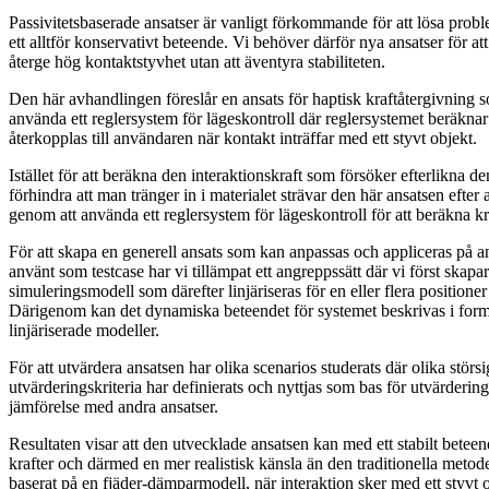
Passivitetsbaserade ansatser är vanligt förkommande för att lösa probl
ett alltför konservativt beteende. Vi behöver därför nya ansatser för att 
återge hög kontaktstyvhet utan att äventyra stabiliteten.
Den här avhandlingen föreslår en ansats för haptisk kraftåtergivning s
använda ett reglersystem för lägeskontroll där reglersystemet beräkna
återkopplas till användaren när kontakt inträffar med ett styvt objekt.
Istället för att beräkna den interaktionskraft som försöker efterlikna 
förhindra att man tränger in i materialet strävar den här ansatsen efter 
genom att använda ett reglersystem för lägeskontroll för att beräkna kr
För att skapa en generell ansats som kan anpassas och appliceras på 
använt som testcase har vi tillämpat ett angreppssätt där vi först skapar
simuleringsmodell som därefter linjäriseras för en eller flera position
Därigenom kan det dynamiska beteendet för systemet beskrivas i form 
linjäriserade modeller.
För att utvärdera ansatsen har olika scenarios studerats där olika störsi
utvärderingskriteria har definierats och nyttjas som bas för utvärderin
jämförelse med andra ansatser.
Resultaten visar att den utvecklade ansatsen kan med ett stabilt beteen
krafter och därmed en mer realistisk känsla än den traditionella metod
baserat på en fjäder-dämparmodell, när interaktion sker med ett styvt ob