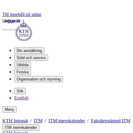
Till innehåll på sidan
Logga in
Intranät
Din anställning
Stöd och service
Utbilda
Forska
Organisation och styrning
Sök
English
Meny
KTH Intranät
ITM
ITM internkalender
Fakultetsnämnd ITM
ITM internkalender