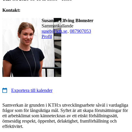
Kontakt:
Susanna Elfving Blomster
Sammankallande
suseb@kth.se
,
08790
7053
Profil
Exportera till kalender
Samverkan är grunden i KTH:s utvecklingsarbete såväl i vardagliga
frågor som för långsiktiga mål. Syftet är att skapa förutsättningar för
ett arbetsklimat som kännetecknas av ett etiskt förhållningssätt,
ömsesidig respekt, öppenhet, delaktighet, framförhållning och
effektivitet.