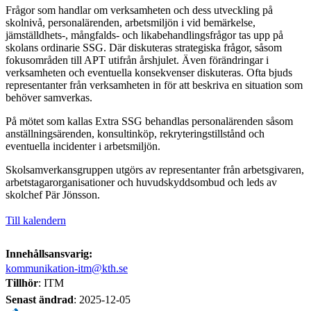
Frågor som handlar om verksamheten och dess utveckling på
skolnivå, personalärenden, arbetsmiljön i vid bemärkelse,
jämställdhets-, mångfalds- och likabehandlingsfrågor tas upp på
skolans ordinarie SSG. Där diskuteras strategiska frågor, såsom
fokusområden till APT utifrån årshjulet. Även förändringar i
verksamheten och eventuella konsekvenser diskuteras. Ofta bjuds
representanter från verksamheten in för att beskriva en situation som
behöver samverkas.
På mötet som kallas Extra SSG behandlas personalärenden såsom
anställningsärenden, konsultinköp, rekryteringstillstånd och
eventuella incidenter i arbetsmiljön.
Skolsamverkansgruppen utgörs av representanter från arbetsgivaren,
arbetstagarorganisationer och huvudskyddsombud och leds av
skolchef Pär Jönsson.
Till kalendern
Innehållsansvarig:
kommunikation-itm@kth.se
Tillhör
: ITM
Senast ändrad
:
2025-12-05