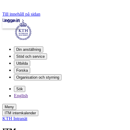
Till innehåll på sidan
Logga in
Intranät
Din anställning
Stöd och service
Utbilda
Forska
Organisation och styrning
Sök
English
Meny
ITM internkalender
KTH Intranät