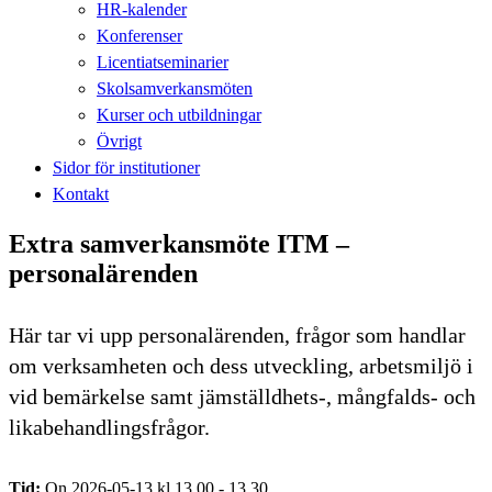
HR-kalender
Konferenser
Licentiatseminarier
Skolsamverkansmöten
Kurser och utbildningar
Övrigt
Sidor för institutioner
Kontakt
Extra samverkansmöte ITM –
personalärenden
Här tar vi upp personalärenden, frågor som handlar
om verksamheten och dess utveckling, arbetsmiljö i
vid bemärkelse samt jämställdhets-, mångfalds- och
likabehandlingsfrågor.
Tid:
On 2026-05-13 kl 13.00 - 13.30