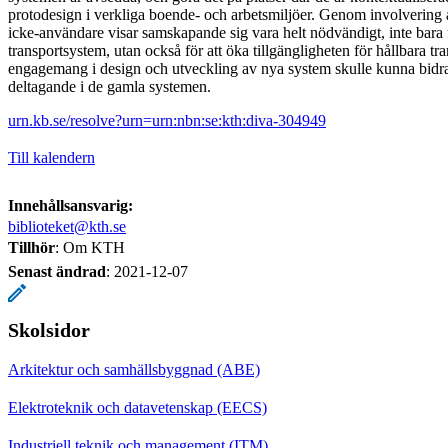
protodesign i verkliga boende- och arbetsmiljöer. Genom involvering 
icke-användare visar samskapande sig vara helt nödvändigt, inte bara f
transportsystem, utan också för att öka tillgängligheten för hållbara t
engagemang i design och utveckling av nya system skulle kunna bidra t
deltagande i de gamla systemen.
urn.kb.se/resolve?urn=urn:nbn:se:kth:diva-304949
Till kalendern
Innehållsansvarig:
biblioteket@kth.se
Tillhör
: Om KTH
Senast ändrad
:
2021-12-07
Skolsidor
Arkitektur och samhällsbyggnad (ABE)
Elektroteknik och datavetenskap (EECS)
Industriell teknik och management (ITM)