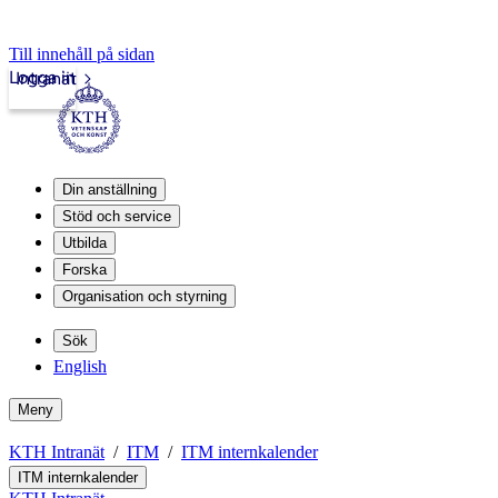
Till innehåll på sidan
Logga in
Intranät
Din anställning
Stöd och service
Utbilda
Forska
Organisation och styrning
Sök
English
Meny
KTH Intranät
ITM
ITM internkalender
ITM internkalender