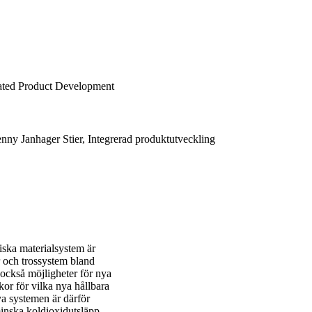
rated Product Development
enny Janhager Stier, Integrerad produktutveckling
iska materialsystem är
ar och trossystem bland
ckså möjligheter för nya
or för vilka nya hållbara
systemen är därför
minska koldioxidutsläpp,