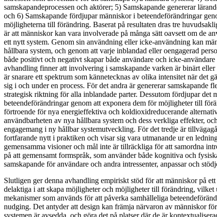
samskapandeprocessen och aktörer; 5) Samskapande genererar lärande 
och 6) Samskapande fördjupar människor i beteendeförändringar genom
möjligheterna till förändring. Baserat på resultaten dras tre huvudsaklig
är att människor kan vara involverade på många sätt oavsett om de anv
ett nytt system. Genom sin användning eller icke-användning kan män
hållbara system, och genom att varje inblandad eller oengagerad pers
både positivt och negativt skapar både användare och icke-användare
avhandling finner att involvering i samskapande varken är binärt eller 
är snarare ett spektrum som kännetecknas av olika intensitet när det gä
sig i och under en process. För det andra är genererar samskapande fl
strategisk riktning för alla inblandade parter. Dessutom fördjupar det 
beteendeförändringar genom att exponera dem för möjligheter till föra
förtroende för nya energieffektiva och koldioxidreducerande alternativ
användbarheten av nya hållbara system och dess verkliga effekter, och
engagemang i ny hållbar systemutveckling. För det tredje är tillvägaga
fortfarande nytt i praktiken och visar sig vara utmanande ur en lednin
gemensamma visioner och mål inte är tillräckliga för att samordna int
på att gemensamt formspråk, som använder både kognitiva och fysiska 
samskapande för användare och andra intressenter, anpassar och stö
Slutligen ger denna avhandling empiriskt stöd för att människor på ett
delaktiga i att skapa möjligheter och möjligheter till förändring, vil
mekanismer som används för att påverka samhälleliga beteendeföränd
nudging. Det antyder att design kan främja närvaron av människor fö
systemen är avsedda, och göra det på platser där de är kontextualiserad