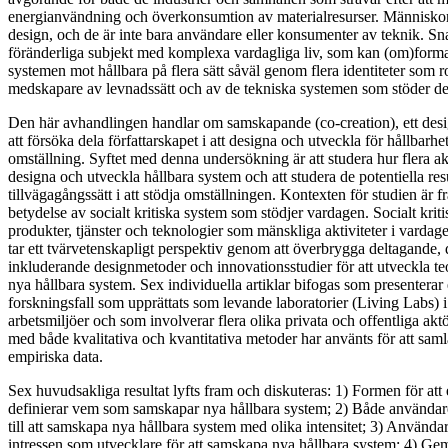
energianvändning och överkonsumtion av materialresurser. Människor a
design, och de är inte bara användare eller konsumenter av teknik. Sn
föränderliga subjekt med komplexa vardagliga liv, som kan (om)format
systemen mot hållbara på flera sätt såväl genom flera identiteter som r
medskapare av levnadssätt och av de tekniska systemen som stöder d
Den här avhandlingen handlar om samskapande (co-creation), ett design
att försöka dela författarskapet i att designa och utveckla för hållbarh
omställning. Syftet med denna undersökning är att studera hur flera a
designa och utveckla hållbara system och att studera de potentiella resu
tillvägagångssätt i att stödja omställningen. Kontexten för studien är 
betydelse av socialt kritiska system som stödjer vardagen. Socialt krit
produkter, tjänster och teknologier som mänskliga aktiviteter i vardag
tar ett tvärvetenskapligt perspektiv genom att överbrygga deltagande
inkluderande designmetoder och innovationsstudier för att utveckla 
nya hållbara system. Sex individuella artiklar bifogas som presenterar e
forskningsfall som upprättats som levande laboratorier (Living Labs) 
arbetsmiljöer och som involverar flera olika privata och offentliga akt
med både kvalitativa och kvantitativa metoder har använts för att sam
empiriska data.
Sex huvudsakliga resultat lyfts fram och diskuteras: 1) Formen för at
definierar vem som samskapar nya hållbara system; 2) Både användar
till att samskapa nya hållbara system med olika intensitet; 3) Använda
intressen som utvecklare för att samskapa nya hållbara system; 4) Ge