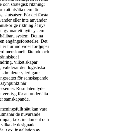
och strategisk riktning;
 att utsätta dem för
a slutsatser: För det första
änder eller inte använder
niskor ge riktning åt nya
on gynnar ett nytt system
 hållbara system. Denna
en engångsföreteelse. Det
ller hur individer fördjupar
erdimensionellt lärande och
människor i
̈ndring, vilket skapar
, validerar den logistiska
 stimulerar ytterligare
̊ngssättet för samskapande
gssynpunkt när
ressenter. Resultaten tyder
verktyg för att underlätta
djer samskapande.
 meningsfullt sätt kan vara
ket utmanar de nuvarande
ringar, t.ex. incitament och
r vilka de designade
e, t.ex. installation av