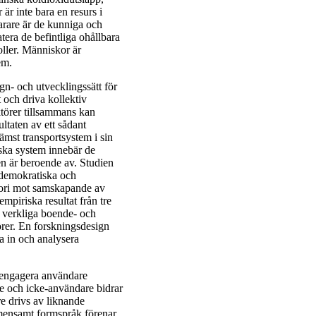
̈r inte bara en resurs i
arare är de kunniga och
era de befintliga ohållbara
oller. Människor är
em.
- och utvecklingssätt för
et och driva kollektiv
ktörer tillsammans kan
ltaten av ett sådant
främst transportsystem i sin
iska system innebär de
en är beroende av. Studien
, demokratiska och
teori mot samskapande av
mpiriska resultat från tre
i verkliga boende- och
örer. En forskningsdesign
la in och analysera
t engagera användare
e och icke-användare bidrar
re drivs av liknande
mensamt formspråk förenar