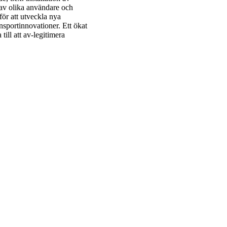
av olika användare och
ör att utveckla nya
ransportinnovationer. Ett ökat
ill att av-legitimera