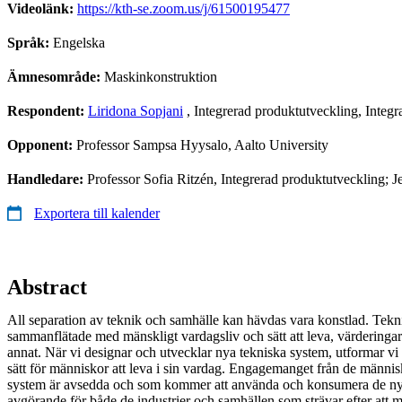
Videolänk:
https://kth-se.zoom.us/j/61500195477
Språk:
Engelska
Ämnesområde:
Maskinkonstruktion
Respondent:
Liridona Sopjani
, Integrerad produktutveckling, Integ
Opponent:
Professor Sampsa Hyysalo, Aalto University
Handledare:
Professor Sofia Ritzén, Integrerad produktutveckling; J
Exportera till kalender
Abstract
All separation av teknik och samhälle kan hävdas vara konstlad. Tekn
sammanflätade med mänskligt vardagsliv och sätt att leva, värdering
annat. När vi designar och utvecklar nya tekniska system, utformar vi o
sätt för människor att leva i sin vardag. Engagemanget från de människ
system är avsedda och som kommer att använda och konsumera de nya 
avgörande för både de industrier och samhällen som strävar efter att 