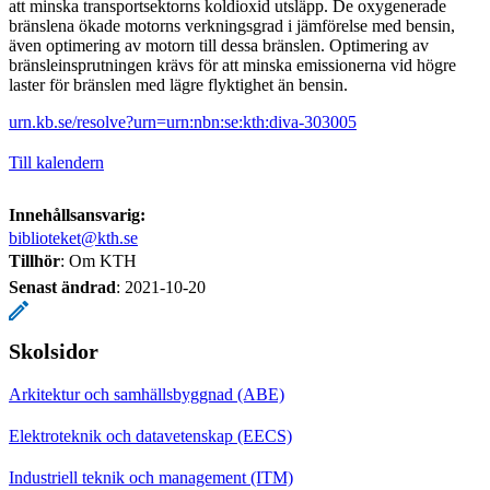
att minska transportsektorns koldioxid utsläpp. De oxygenerade
bränslena ökade motorns verkningsgrad i jämförelse med bensin,
även optimering av motorn till dessa bränslen. Optimering av
bränsleinsprutningen krävs för att minska emissionerna vid högre
laster för bränslen med lägre flyktighet än bensin.
urn.kb.se/resolve?urn=urn:nbn:se:kth:diva-303005
Till kalendern
Innehållsansvarig:
biblioteket@kth.se
Tillhör
: Om KTH
Senast ändrad
:
2021-10-20
Skolsidor
Arkitektur och samhällsbyggnad (ABE)
Elektroteknik och datavetenskap (EECS)
Industriell teknik och management (ITM)