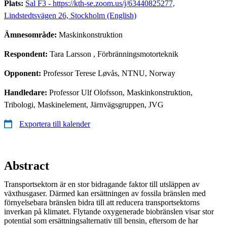
Plats:
Sal F3 - https://kth-se.zoom.us/j/63440825277,
Lindstedtsvägen 26, Stockholm (English)
Ämnesområde:
Maskinkonstruktion
Respondent:
Tara Larsson
, Förbränningsmotorteknik
Opponent:
Professor Terese Løvås, NTNU, Norway
Handledare:
Professor Ulf Olofsson, Maskinkonstruktion,
Tribologi, Maskinelement, Järnvägsgruppen, JVG
Exportera till kalender
Abstract
Transportsektorn är en stor bidragande faktor till utsläppen av
växthusgaser. Därmed kan ersättningen av fossila bränslen med
förnyelsebara bränslen bidra till att reducera transportsektorns
inverkan på klimatet. Flytande oxygenerade biobränslen visar stor
potential som ersättningsalternativ till bensin, eftersom de har