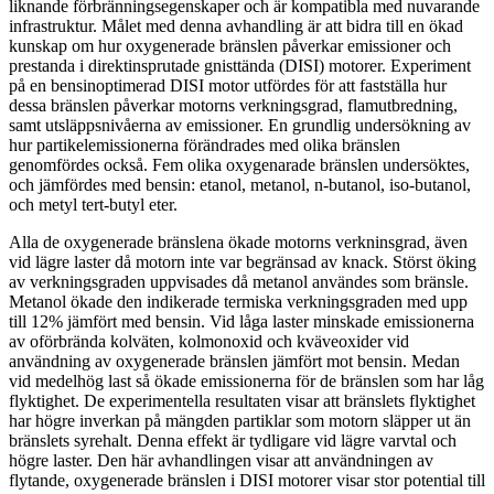
liknande förbränningsegenskaper och är kompatibla med nuvarande
infrastruktur. Målet med denna avhandling är att bidra till en ökad
kunskap om hur oxygenerade bränslen påverkar emissioner och
prestanda i direktinsprutade gnisttända (DISI) motorer. Experiment
på en bensinoptimerad DISI motor utfördes för att fastställa hur
dessa bränslen påverkar motorns verkningsgrad, flamutbredning,
samt utsläppsnivåerna av emissioner. En grundlig undersökning av
hur partikelemissionerna förändrades med olika bränslen
genomfördes också. Fem olika oxygenarade bränslen undersöktes,
och jämfördes med bensin: etanol, metanol, n-butanol, iso-butanol,
och metyl tert-butyl eter.
Alla de oxygenerade bränslena ökade motorns verkninsgrad, även
vid lägre laster då motorn inte var begränsad av knack. Störst öking
av verkningsgraden uppvisades då metanol användes som bränsle.
Metanol ökade den indikerade termiska verkningsgraden med upp
till 12% jämfört med bensin. Vid låga laster minskade emissionerna
av oförbrända kolväten, kolmonoxid och kväveoxider vid
användning av oxygenerade bränslen jämfört mot bensin. Medan
vid medelhög last så ökade emissionerna för de bränslen som har låg
flyktighet. De experimentella resultaten visar att bränslets flyktighet
har högre inverkan på mängden partiklar som motorn släpper ut än
bränslets syrehalt. Denna effekt är tydligare vid lägre varvtal och
högre laster. Den här avhandlingen visar att användningen av
flytande, oxygenerade bränslen i DISI motorer visar stor potential till