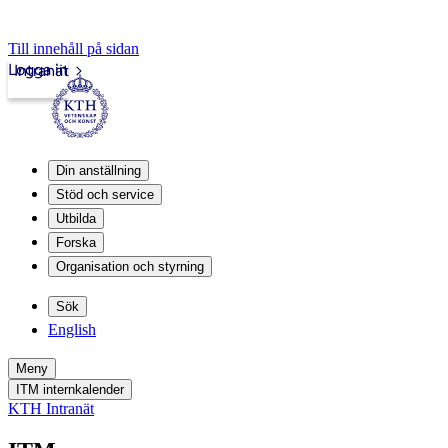
Till innehåll på sidan
Logga in
Intranät
Din anställning
Stöd och service
Utbilda
Forska
Organisation och styrning
Sök
English
Meny
ITM internkalender
KTH Intranät