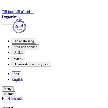
Till innehåll på sidan
Logga in
Intranät
Din anställning
Stöd och service
Utbilda
Forska
Organisation och styrning
Sök
English
Meny
IT-stöd
KTH Intranät