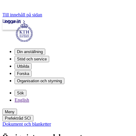
Till innehåll på sidan
Logga in
Intranät
Din anställning
Stöd och service
Utbilda
Forska
Organisation och styrning
Sök
English
Meny
Prefektråd SCI
Dokument och blanketter