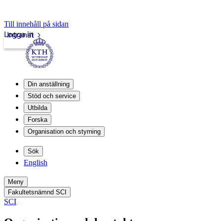
Till innehåll på sidan
Logga in
Intranät
Din anställning
Stöd och service
Utbilda
Forska
Organisation och styrning
Sök
English
Meny
Fakultetsnämnd SCI
SCI