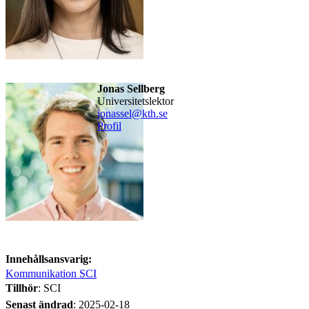
Jonas Sellberg
universitetslektor
jonassel@kth.se
Profil
Innehållsansvarig:
Kommunikation SCI
Tillhör
: SCI
Senast ändrad
:
2025-02-18