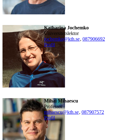
Katharina Jochemko
universitetslektor
jochemko@kth.se
,
08790
6692
Profil
Mihai Mihaescu
professor
mihaescu@kth.se
,
08790
7572
Profil