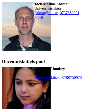
Jack Mattias Lidmar
universitetslektor
jlidmar@kth.se
,
0737652021
Profil
Docentutskottets pool
Sandhya Choubey
professor
choubey@kth.se
,
0790750970
Profil