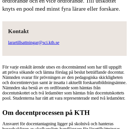
ordförande och en vice ordförande. Till utskottet
knyts en pool med minst fyra lärare eller forskare.
Kontakt
larartillsattningar@sci.kth.se
För varje enskilt ärende utses en docentnämnd som har till uppgift
att pröva sökande och lämna förslag på beslut beträffande docentur.
Nämnden svarar för prövningen av den pedagogiska skickligheten
och docentintervjun samt är insatta i aktuellt forskarutbildningsämne.
Nämnden ska bestå av en ordförande som hämtas från
docentutskottet och två ledamöter som hämtas från docentutskottets
pool. Studenterna har rätt att vara representerade med två ledamöter.
Om docentprocessen på KTH
Ansvaret för docentantagning ligger på skolnivå och hanteras
huvudsakligen av skolkansliets handläggare för lärartillsättningar,