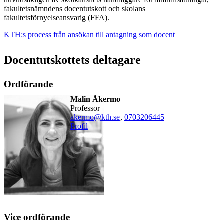
fakultetsnämndens docentutskott och skolans
fakultetsförnyelseansvarig (FFA).
KTH:s process från ansökan till antagning som docent
Docentutskottets deltagare
Ordförande
Malin Åkermo
professor
akermo@kth.se
,
0703206445
Profil
Vice ordförande