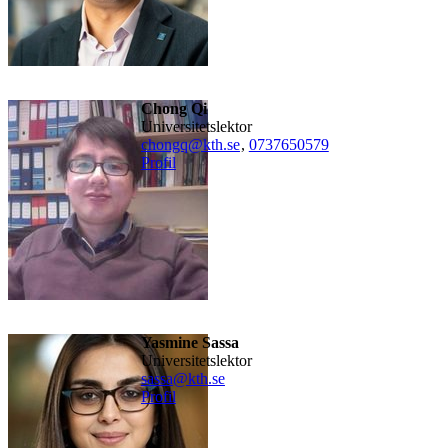
Chong Qi
universitetslektor
chongq@kth.se
,
0737650579
Profil
Yasmine Sassa
universitetslektor
sassa@kth.se
Profil