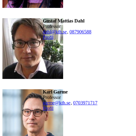
Gustaf Mattias Dahl
professor
dahl@kth.se
,
08790
6588
Profil
Karl Garme
professor
garme@kth.se
,
0703971717
Profil