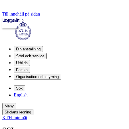
Till innehåll på sidan
Logga in
Intranät
Din anställning
Stöd och service
Utbilda
Forska
Organisation och styrning
Sök
English
Meny
Skolans ledning
KTH Intranät