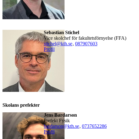
Sebastian Stichel
Vice skolchef för fakultetsförnyelse (FFA)
stichel@kth.se
,
08790
7603
Profil
Skolans prefekter
Jens Bardarson
Prefekt Fysik
bardarson@kth.se
,
0737652286
Profil