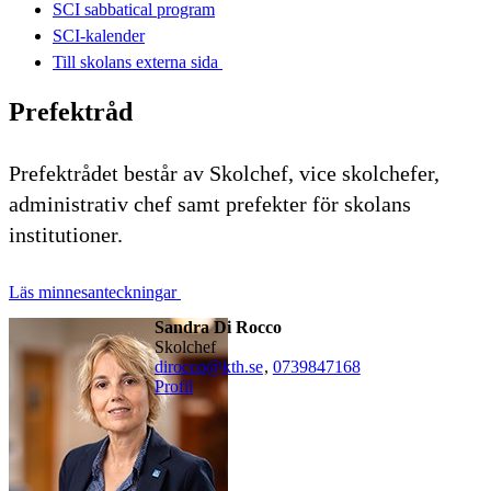
SCI sabbatical program
SCI-kalender
Till skolans externa sida​​​​​​​
Prefektråd
Prefektrådet består av Skolchef, vice skolchefer,
administrativ chef samt prefekter för skolans
institutioner.
Läs minnesanteckningar
Sandra Di Rocco
skolchef
dirocco@kth.se
,
0739847168
Profil