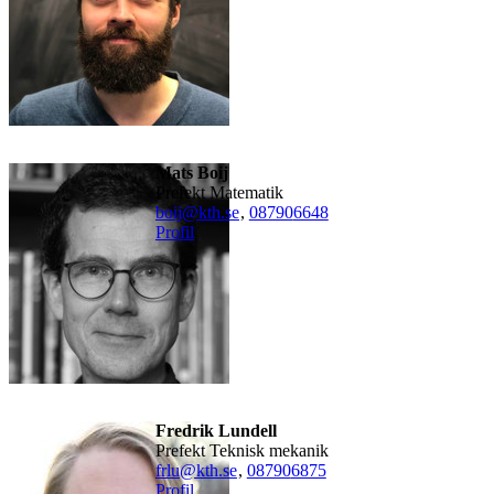
Mats Boij
Prefekt Matematik
boij@kth.se
,
08790
6648
Profil
Fredrik Lundell
Prefekt Teknisk mekanik
frlu@kth.se
,
08790
6875
Profil