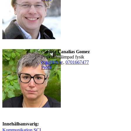
Carlota Canalias Gomez
Prefekt Tillämpad fysik
ccg@kth.se
,
0701667477
Profil
Innehållsansvarig:
Kommunikation SCI