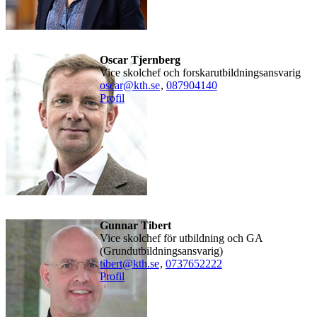
Oscar Tjernberg
Vice skolchef och forskarutbildningsansvarig
oscar@kth.se
,
08790
4140
Profil
Gunnar Tibert
Vice skolchef för utbildning och GA
(Grundutbildningsansvarig)
tibert@kth.se
,
0737652222
Profil