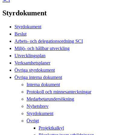
SCI
Styrdokument
Styrdokument
Beslut
Arbets- och delegationsordning SCI
Miljö- och hållbar utveckling
Utvecklingsplan
Verksamhetsplaner
Övriga styrdokument
Övriga interna dokument
Interna dokument
Protokoll och minnesanteckningar
Medarbetarundersökning
Nyhetsbrev
Styrdokument
Övrigt
Projektkalkyl