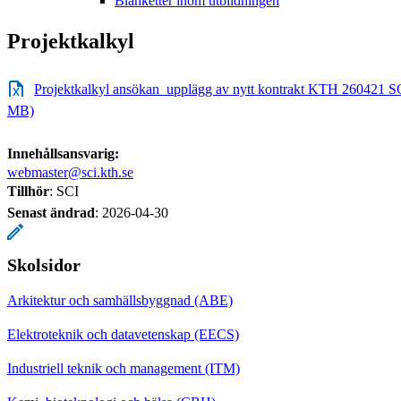
Blanketter inom utbildningen
Projektkalkyl
Projektkalkyl ansökan_upplägg av nytt kontrakt KTH 260421 SCI
MB)
Innehållsansvarig:
webmaster@sci.kth.se
Tillhör
: SCI
Senast ändrad
:
2026-04-30
Skolsidor
Arkitektur och samhällsbyggnad (ABE)
Elektroteknik och datavetenskap (EECS)
Industriell teknik och management (ITM)