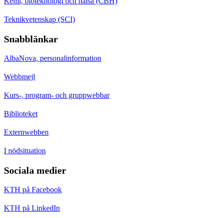
Kemi, bioteknologi och hälsa (CBH)
Teknikvetenskap (SCI)
Snabblänkar
AlbaNova, personalinformation
Webbmejl
Kurs-, program- och gruppwebbar
Biblioteket
Externwebben
I nödsituation
Sociala medier
KTH på Facebook
KTH på LinkedIn