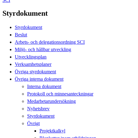
SCI
Styrdokument
Styrdokument
Beslut
Arbets- och delegationsordning SCI
Miljö- och hållbar utveckling
Utvecklingsplan
Verksamhetsplaner
Övriga styrdokument
Övriga interna dokument
Interna dokument
Protokoll och minnesanteckningar
Medarbetarundersökning
Nyhetsbrev
Styrdokument
Övrigt
Projektkalkyl