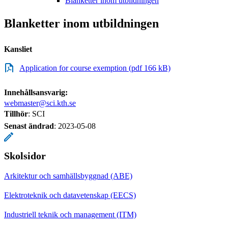
Blanketter inom utbildningen
Blanketter inom utbildningen
Kansliet
Application for course exemption (pdf 166 kB)
Innehållsansvarig:
webmaster@sci.kth.se
Tillhör
: SCI
Senast ändrad
:
2023-05-08
Skolsidor
Arkitektur och samhällsbyggnad (ABE)
Elektroteknik och datavetenskap (EECS)
Industriell teknik och management (ITM)