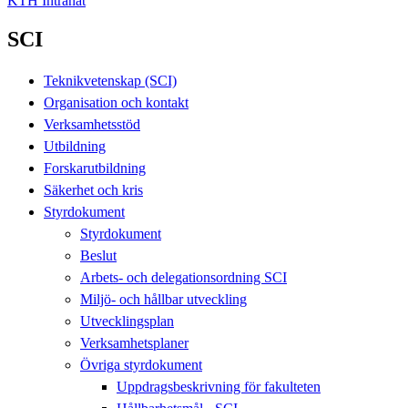
KTH Intranät
SCI
Teknikvetenskap (SCI)
Organisation och kontakt
Verksamhetsstöd
Utbildning
Forskarutbildning
Säkerhet och kris
Styrdokument
Styrdokument
Beslut
Arbets- och delegationsordning SCI
Miljö- och hållbar utveckling
Utvecklingsplan
Verksamhetsplaner
Övriga styrdokument
Uppdragsbeskrivning för fakulteten