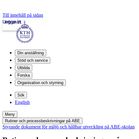
Till innehåll på sidan
Logga in
Intranät
Din anställning
Stöd och service
Utbilda
Forska
Organisation och styrning
Sök
English
Meny
Rutiner och processbeskrivningar på ABE
Styrande dokument för miljö och hållbar utveckling på ABE-skolan