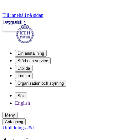
Till innehåll på sidan
Logga in
Intranät
Din anställning
Stöd och service
Utbilda
Forska
Organisation och styrning
Sök
English
Meny
Antagning
Utbildningsstöd