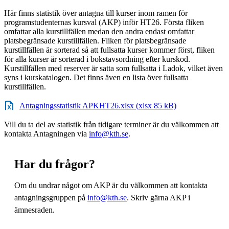
Här finns statistik över antagna till kurser inom ramen för
programstudenternas kursval (AKP) inför HT26. Första fliken
omfattar alla kurstillfällen medan den andra endast omfattar
platsbegränsade kurstillfällen. Fliken för platsbegränsade
kurstillfällen är sorterad så att fullsatta kurser kommer först, fliken
för alla kurser är sorterad i bokstavsordning efter kurskod.
Kurstillfällen med reserver är satta som fullsatta i Ladok, vilket även
syns i kurskatalogen. Det finns även en lista över fullsatta
kurstillfällen.
Antagningsstatistik APKHT26.xlsx (xlsx 85 kB)
Vill du ta del av statistik från tidigare terminer är du välkommen att
kontakta Antagningen via
info@kth.se
.
Har du frågor?
Om du undrar något om AKP är du välkommen att kontakta
antagningsgruppen på
info@kth.se
. Skriv gärna AKP i
ämnesraden.