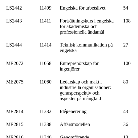
LS2442
11409
Engelska för arbetslivet
54
LS2443
11411
Fortsättningskurs i engelska
108
för akademiska och
professionella ändamål
LS2444
11414
Teknisk kommunikation på
27
engelska
ME2072
11058
Entreprenörskap för
100
ingenjörer
ME2075
11060
Ledarskap och makt i
80
industriella organisationer:
genusperspektiv och
aspekter på mångfald
ME2814
11332
Idégenerering
43
ME2815
11338
Affärsmodellen
36
ME2816
11340
Genomförande
13