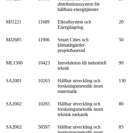
distributionssystem för
hållbara energitjänster
MJ1221
11689
Elkraftsystem och
20
Energilagring
MJ2685
11906
Smart Cities och
50
klimatåtgärder-
projektbaserad
ML1500
10423
Introduktion till industriell
99
teknik
SA2001
10263
Hållbar utveckling och
130
forskningsmetodik inom
matematik
SA2002
10265
Hållbar utveckling och
80
forskningsmetodik inom
teknisk mekanik
SA2002
50597
Hållbar utveckling och
85
forskningsmetodik inom