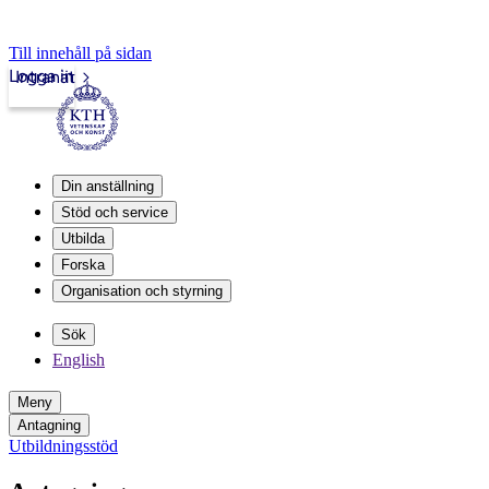
Till innehåll på sidan
Logga in
Intranät
Din anställning
Stöd och service
Utbilda
Forska
Organisation och styrning
Sök
English
Meny
Antagning
Utbildningsstöd