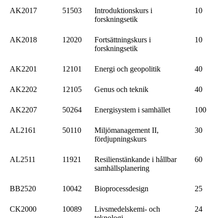
AK2017
51503
Introduktionskurs i
10
forskningsetik
AK2018
12020
Fortsättningskurs i
10
forskningsetik
AK2201
12101
Energi och geopolitik
40
AK2202
12105
Genus och teknik
40
AK2207
50264
Energisystem i samhället
100
AL2161
50110
Miljömanagement II,
30
fördjupningskurs
AL2511
11921
Resilienstänkande i hållbar
60
samhällsplanering
BB2520
10042
Bioprocessdesign
25
CK2000
10089
Livsmedelskemi- och
24
teknologi