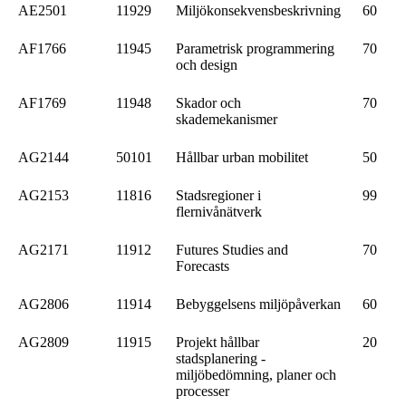
AE2501
11929
Miljökonsekvensbeskrivning
60
AF1766
11945
Parametrisk programmering
70
och design
AF1769
11948
Skador och
70
skademekanismer
AG2144
50101
Hållbar urban mobilitet
50
AG2153
11816
Stadsregioner i
99
flernivånätverk
AG2171
11912
Futures Studies and
70
Forecasts
AG2806
11914
Bebyggelsens miljöpåverkan
60
AG2809
11915
Projekt hållbar
20
stadsplanering -
miljöbedömning, planer och
processer