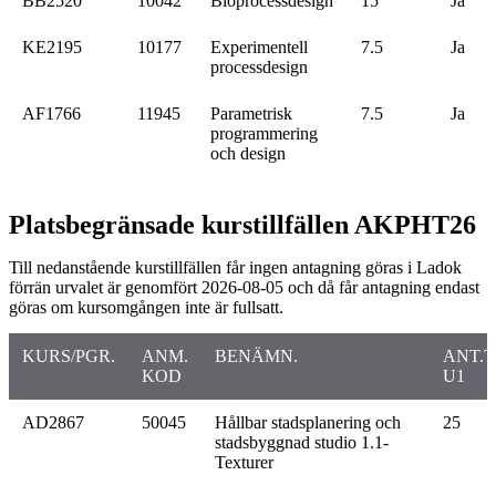
BB2520
10042
Bioprocessdesign
15
Ja
KE2195
10177
Experimentell
7.5
Ja
processdesign
AF1766
11945
Parametrisk
7.5
Ja
programmering
och design
Platsbegränsade kurstillfällen AKPHT26
Till nedanstående kurstillfällen får ingen antagning göras i Ladok
förrän urvalet är genomfört 2026-08-05 och då får antagning endast
göras om kursomgången inte är fullsatt.
KURS/PGR.
ANM.
BENÄMN.
ANT.T
KOD
U1
AD2867
50045
Hållbar stadsplanering och
25
stadsbyggnad studio 1.1-
Texturer