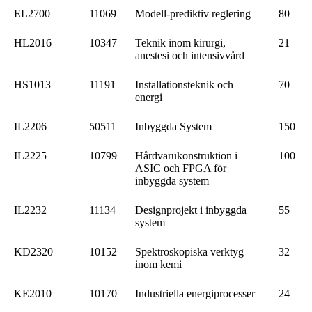
EL2700
11069
Modell-prediktiv reglering
80
HL2016
10347
Teknik inom kirurgi,
21
anestesi och intensivvård
HS1013
11191
Installationsteknik och
70
energi
IL2206
50511
Inbyggda System
150
IL2225
10799
Hårdvarukonstruktion i
100
ASIC och FPGA för
inbyggda system
IL2232
11134
Designprojekt i inbyggda
55
system
KD2320
10152
Spektroskopiska verktyg
32
inom kemi
KE2010
10170
Industriella energiprocesser
24