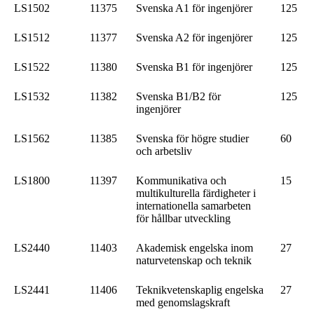
LS1502
11375
Svenska A1 för ingenjörer
125
LS1512
11377
Svenska A2 för ingenjörer
125
LS1522
11380
Svenska B1 för ingenjörer
125
LS1532
11382
Svenska B1/B2 för
125
ingenjörer
LS1562
11385
Svenska för högre studier
60
och arbetsliv
LS1800
11397
Kommunikativa och
15
multikulturella färdigheter i
internationella samarbeten
för hållbar utveckling
LS2440
11403
Akademisk engelska inom
27
naturvetenskap och teknik
LS2441
11406
Teknikvetenskaplig engelska
27
med genomslagskraft