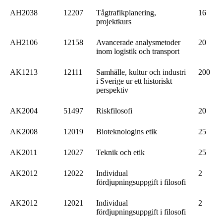
AH2038
12207
Tågtrafikplanering,
16
projektkurs
AH2106
12158
Avancerade analysmetoder
20
inom logistik och transport
AK1213
12111
Samhälle, kultur och industri
200
i Sverige ur ett historiskt
perspektiv
AK2004
51497
Riskfilosofi
20
AK2008
12019
Bioteknologins etik
25
AK2011
12027
Teknik och etik
25
AK2012
12022
Individual
2
fördjupningsuppgift i filosofi
AK2012
12021
Individual
2
fördjupningsuppgift i filosofi