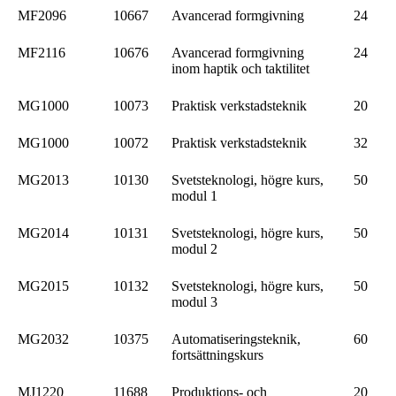
MF2096
10667
Avancerad formgivning
24
MF2116
10676
Avancerad formgivning
24
inom haptik och taktilitet
MG1000
10073
Praktisk verkstadsteknik
20
MG1000
10072
Praktisk verkstadsteknik
32
MG2013
10130
Svetsteknologi, högre kurs,
50
modul 1
MG2014
10131
Svetsteknologi, högre kurs,
50
modul 2
MG2015
10132
Svetsteknologi, högre kurs,
50
modul 3
MG2032
10375
Automatiseringsteknik,
60
fortsättningskurs
MJ1220
11688
Produktions- och
20