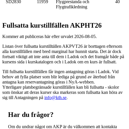
SD2830
11959
Flygprestanda och
40
Flygtrafikledning
Fullsatta kurstillfällen AKPHT26
Kommer att publiceras här efter urvalet 2026-08-05.
Listan över fullsatta kurstilltällen AKPVT26 är borttagen eftersom
alla kurstillfällen med bred marginal har hunnit starta. Det är dock
fortsatt viktigt att inte anta till dem i Ladok och det framgår både på
kursens sida i kurskatalogen och i Ladok om en kurs är fullsatt.
Till fullsatta kurstillfällen får ingen antagning göras i Ladok. Vid
behov att fylla platser som blir lediga på grund av återbud från
antagna kan reservantagning göras i NyA-webben.
Ytterligare platsbegränsade kurstillfällen kan bli fullsatta - skolor
som önskar att deras kurser ska markeras som fullsatta kan höra av
sig till Antagningen på
info@kth.se
.
Har du frågor?
Om du undrar något om AKP är du välkommen att kontakta