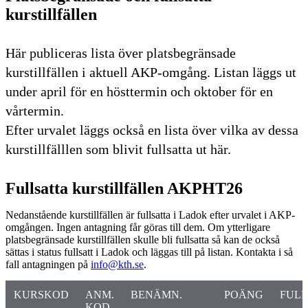
kurstillfällen
Här publiceras lista över platsbegränsade
kurstillfällen i aktuell AKP-omgång. Listan läggs ut
under april för en hösttermin och oktober för en
vårtermin.
Efter urvalet läggs också en lista över vilka av dessa
kurstillfälllen som blivit fullsatta ut här.
Fullsatta kurstillfällen AKPHT26
Nedanstående kurstillfällen är fullsatta i Ladok efter urvalet i AKP-
omgången. Ingen antagning får göras till dem. Om ytterligare
platsbegränsade kurstillfällen skulle bli fullsatta så kan de också
sättas i status fullsatt i Ladok och läggas till på listan. Kontakta i så
fall antagningen på
info@kth.se
.
KURSKOD
ANM.
BENÄMN.
POÄNG
FULL
KOD