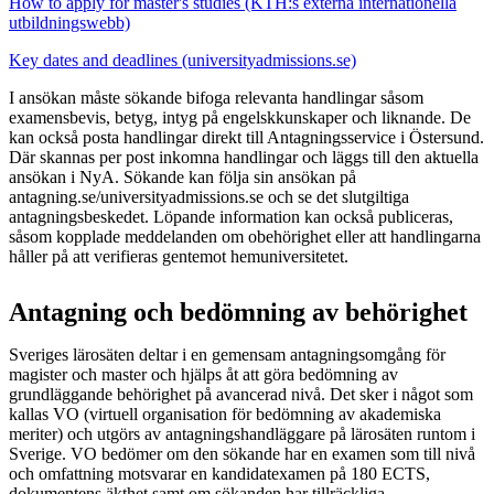
How to apply for master's studies (KTH:s externa internationella
utbildningswebb)
Key dates and deadlines (universityadmissions.se)
I ansökan måste sökande bifoga relevanta handlingar såsom
examensbevis, betyg, intyg på engelskkunskaper och liknande. De
kan också posta handlingar direkt till Antagningsservice i Östersund.
Där skannas per post inkomna handlingar och läggs till den aktuella
ansökan i NyA. Sökande kan följa sin ansökan på
antagning.se/universityadmissions.se och se det slutgiltiga
antagningsbeskedet. Löpande information kan också publiceras,
såsom kopplade meddelanden om obehörighet eller att handlingarna
håller på att verifieras gentemot hemuniversitetet.
Antagning och bedömning av behörighet
Sveriges lärosäten deltar i en gemensam antagningsomgång för
magister och master och hjälps åt att göra bedömning av
grundläggande behörighet på avancerad nivå. Det sker i något som
kallas VO (virtuell organisation för bedömning av akademiska
meriter) och utgörs av antagningshandläggare på lärosäten runtom i
Sverige. VO bedömer om den sökande har en examen som till nivå
och omfattning motsvarar en kandidatexamen på 180 ECTS,
dokumentens äkthet samt om sökanden har tillräckliga