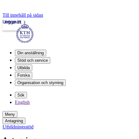
Till innehåll på sidan
Logga in
Intranät
Din anställning
Stöd och service
Utbilda
Forska
Organisation och styrning
Sök
English
Meny
Antagning
Utbildningsstöd