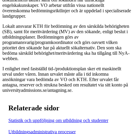
engelskakunskaper. VO arbetar utifrån vissa nationellt
överenskomna bedömningsriktlinjer och är uppdelad i specialiserade
landgrupper.
Lokalt ansvarar KTH för bedömning av den särskilda behörigheten
(SB), samt för meritvärdering (MV) av den sökande, enligt beslut i
utbildningsplaner. Bedömningen görs av
programansvarig/programkoordinator och görs oavsett vilken
prioritet den sökande har på aktuellt sökalternativ. Den som ska
bedöma särskild behörighet/meritvärdering ska ha tillgång till NyA-
webben.
I enlighet med fastställd tid-/produktionsplan sker ett maskinellt
urval under våren. Innan urvalet måste alla i tid inkomna
ansökningar vara bedömda av VO och KTH. Efter urvalet får
antagna, reserver och strukna besked om resultatet via sitt konto på
universityadmissions.se/antagning.se.
Relaterade sidor
Statistik och uppföljning om utbildning och studenter
Utbildningsadministrativa processer