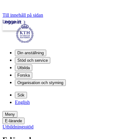
Till innehåll på sidan
Logga in
Intranät
Din anställning
Stöd och service
Utbilda
Forska
Organisation och styrning
Sök
English
Meny
E-lärande
Utbildningsstöd