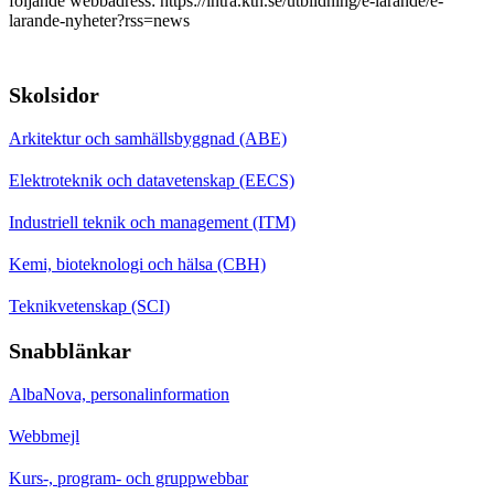
följande webbadress: https://intra.kth.se/utbildning/e-larande/e-
larande-nyheter?rss=news
Skolsidor
Arkitektur och samhällsbyggnad (ABE)
Elektroteknik och datavetenskap (EECS)
Industriell teknik och management (ITM)
Kemi, bioteknologi och hälsa (CBH)
Teknikvetenskap (SCI)
Snabblänkar
AlbaNova, personalinformation
Webbmejl
Kurs-, program- och gruppwebbar