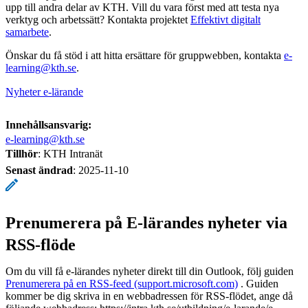
upp till andra delar av KTH. Vill du vara först med att testa nya
verktyg och arbetssätt? Kontakta projektet
Effektivt digitalt
samarbete
.
Önskar du få stöd i att hitta ersättare för gruppwebben, kontakta
e-
learning@kth.se
.
Nyheter e-lärande
Innehållsansvarig:
e-learning@kth.se
Tillhör
: KTH Intranät
Senast ändrad
:
2025-11-10
Prenumerera på E-lärandes nyheter via
RSS-flöde
Om du vill få e-lärandes nyheter direkt till din Outlook, följ guiden
Prenumerera på en RSS-feed (support.microsoft.com)
. Guiden
kommer be dig skriva in en webbadressen för RSS-flödet, ange då