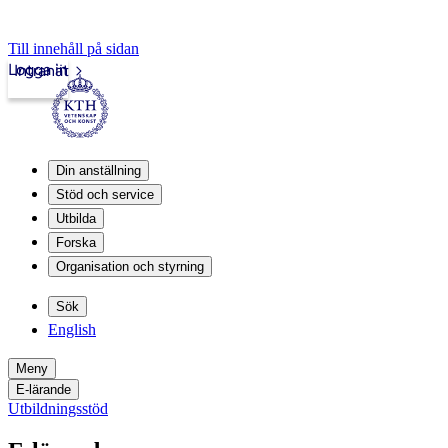
Till innehåll på sidan
Logga in
Intranät
Din anställning
Stöd och service
Utbilda
Forska
Organisation och styrning
Sök
English
Meny
E-lärande
Utbildningsstöd