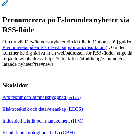
Prenumerera på E-lärandes nyheter via
RSS-flöde
Om du vill få e-lärandes nyheter direkt till din Outlook, följ guiden
Prenumerera på en RSS-feed (support.microsoft.com)
. Guiden
kommer be dig skriva in en webbadressen för RSS-flödet, ange då
följande webbadress: https://intra.kth.se/utbildning/e-larande/e-
larande-nyheter?rss=news
Skolsidor
Arkitektur och samhällsbyggnad (ABE)
Elektroteknik och datavetenskap (EECS)
Industriell teknik och management (ITM)
Kemi, bioteknologi och hälsa (CBH)