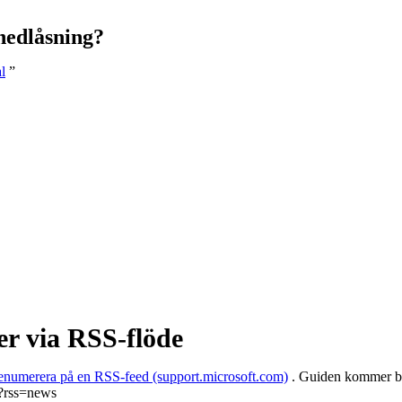
nedlåsning?
l
”
r via RSS-flöde
enumerera på en RSS-feed (support.microsoft.com)
. Guiden kommer be 
er?rss=news