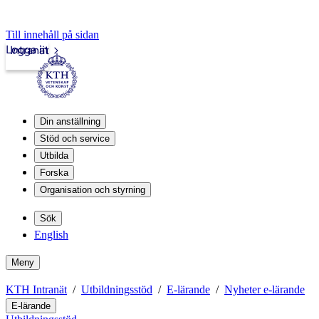
Till innehåll på sidan
Logga in
Intranät
Din anställning
Stöd och service
Utbilda
Forska
Organisation och styrning
Sök
English
Meny
KTH Intranät
Utbildningsstöd
E-lärande
Nyheter e-lärande
E-lärande