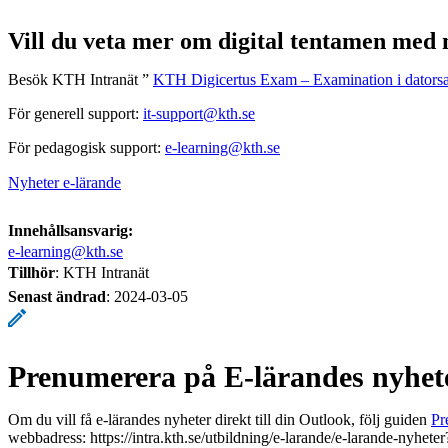
Vill du veta mer om digital tentamen med 
Besök KTH Intranät ”
KTH Digicertus Exam – Examination i datorsa
För generell support:
it-support@kth.se
För pedagogisk support:
e-learning@kth.se
Nyheter e-lärande
Innehållsansvarig:
e-learning@kth.se
Tillhör
: KTH Intranät
Senast ändrad
:
2024-03-05
Prenumerera på E-lärandes nyhete
Om du vill få e-lärandes nyheter direkt till din Outlook, följ guiden
Pr
webbadress: https://intra.kth.se/utbildning/e-larande/e-larande-nyhet