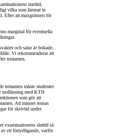
xaminationens starttid,
ligt vilka som lämnat in
id. Efter att maxgränsen för
finns marginal för eventuella
llningar.
svakter och salar är bokade.
llfälle. Vi rekommenderar att
fter tentamen.
nde tentamen måste studenter
der nedlåsning med KTH
unktionen som gör att
tentamen. Att minnet rensas
ngar för skrivtid under
ter examinationens sluttid så
av ett förtydligande, varför