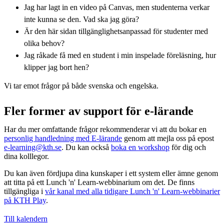
Jag har lagt in en video på Canvas, men studenterna verkar
inte kunna se den. Vad ska jag göra?
Är den här sidan tillgänglighetsanpassad för studenter med
olika behov?
Jag råkade få med en student i min inspelade föreläsning, hur
klipper jag bort hen?
Vi tar emot frågor på både svenska och engelska.
Fler former av support för e-lärande
Har du mer omfattande frågor rekommenderar vi att du bokar en
personlig handledning med E-lärande
genom att mejla oss på epost
e-learning@kth.se
. Du kan också
boka en workshop
för dig och
dina kolllegor.
Du kan även fördjupa dina kunskaper i ett system eller ämne genom
att titta på ett Lunch 'n' Learn-webbinarium om det. De finns
tillgängliga i
vår kanal med alla tidigare Lunch 'n' Learn-webbinarier
på KTH Play
.
Till kalendern