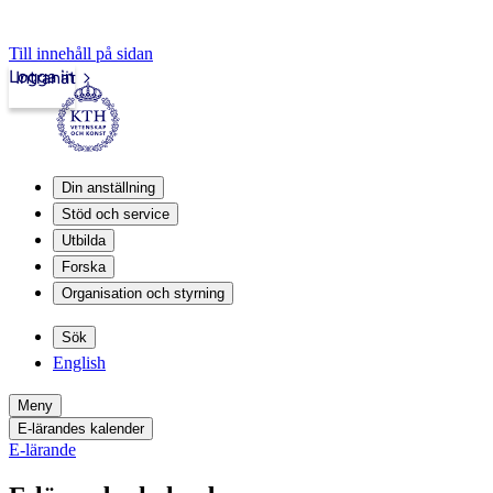
Till innehåll på sidan
Logga in
Intranät
Din anställning
Stöd och service
Utbilda
Forska
Organisation och styrning
Sök
English
Meny
E-lärandes kalender
E-lärande