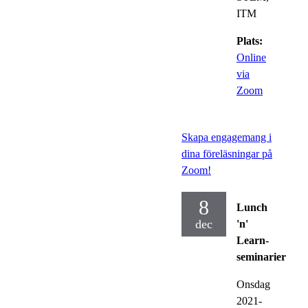
ITM
Plats:
Online
via
Zoom
Skapa engagemang i
dina föreläsningar på
Zoom!
8
Lunch
dec
'n'
Learn-
seminarier
Onsdag
2021-