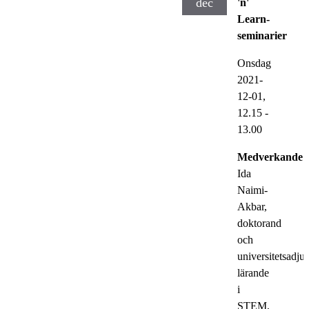
dec
'n'
Learn-
seminarier
Onsdag
2021-
12-01,
12.15
-
13.00
Medverkande:
Ida
Naimi-
Akbar,
doktorand
och
universitetsadjun
lärande
i
STEM,