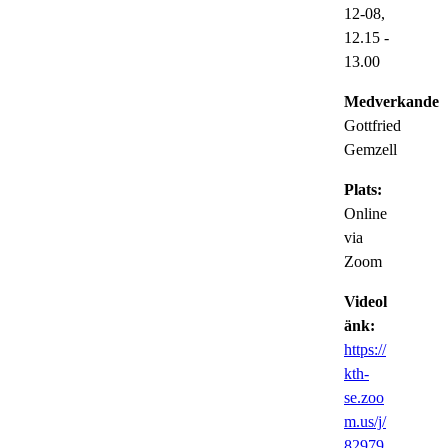
12-08,
12.15
-
13.00
Medverkande:
Gottfried
Gemzell
Plats:
Online
via
Zoom
Videol
änk:
https://
kth-
se.zoo
m.us/j/
82979