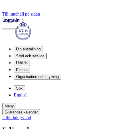
Till innehåll på sidan
Logga in
Intranät
Din anställning
Stöd och service
Utbilda
Forska
Organisation och styrning
Sök
English
Meny
E-lärandes kalender
Utbildningsstöd