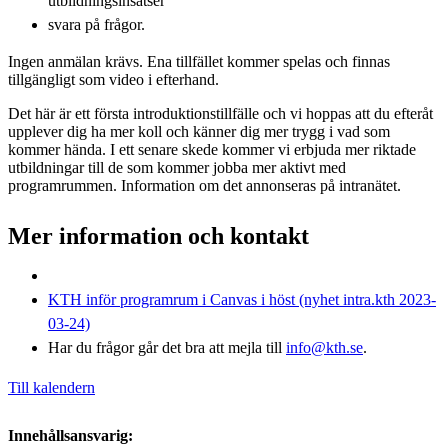
utbildningsinsatser
svara på frågor.
Ingen anmälan krävs. Ena tillfället kommer spelas och finnas
tillgängligt som video i efterhand.
Det här är ett första introduktionstillfälle och vi hoppas att du efteråt
upplever dig ha mer koll och känner dig mer trygg i vad som
kommer hända. I ett senare skede kommer vi erbjuda mer riktade
utbildningar till de som kommer jobba mer aktivt med
programrummen. Information om det annonseras på intranätet.
Mer information och kontakt
KTH inför programrum i Canvas i höst (nyhet intra.kth 2023-
03-24)
Har du frågor går det bra att mejla till
info@kth.se
.
Till kalendern
Innehållsansvarig: