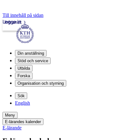
Till innehåll på sidan
Logga in
Intranät
Din anställning
Stöd och service
Utbilda
Forska
Organisation och styrning
Sök
English
Meny
E-lärandes kalender
E-lärande