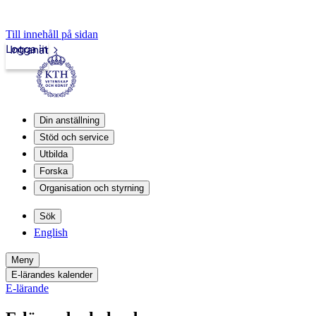
Till innehåll på sidan
Logga in
Intranät
Din anställning
Stöd och service
Utbilda
Forska
Organisation och styrning
Sök
English
Meny
E-lärandes kalender
E-lärande