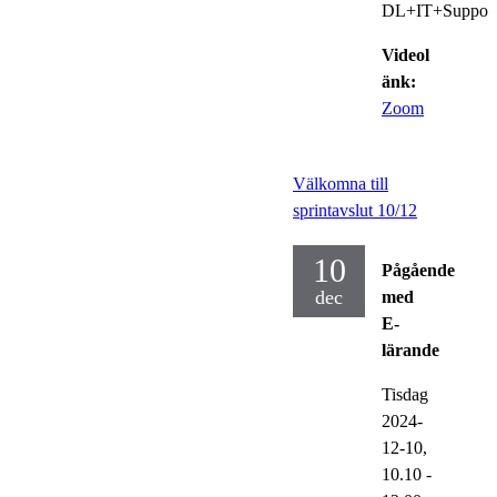
DL+IT+Suppor
Videol
änk:
Zoom
Välkomna till
sprintavslut 10/12
10
Pågående
dec
med
E-
lärande
Tisdag
2024-
12-10,
10.10
-